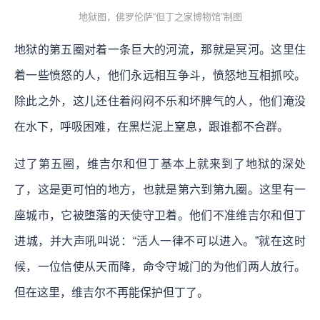
地狱图，佛罗伦萨“但丁之家博物馆”制图
地狱的第五圈对着一条巨大的河流，那就是冥河。这里住
着一些愤怒的人，他们永远相互争斗，愤怒地互相抓咬。
除此之外，这儿还住着闷闷不乐和坏脾气的人，他们淹没
在水下，呼吸困难，在黑烂泥上窒息，跟谁都不合群。
过了第五圈，维吉尔和但丁基本上就来到了地狱的深处
了，这是更可怕的地方，也就是第六到第九圈。这里有一
座城市，它被堕落的天使守卫着。他们不准维吉尔和但丁
进城，并大声吼叫说：“活人一律不可以进入。”就在这时
候，一位信使从天而降，命令守城门的为他们两人放行。
但在这里，维吉尔不再能保护但丁了。