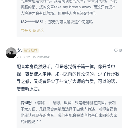
的声音也是很好的。我是阅读您的文章，过来订阅的。令我
折服的是，您的文章take my breath away. 而这只有您本
人演讲才会有此气场。但主持人声音还是好听。
182****9851
：那无为可以解决这个问题吗
展开 6 条评论
安.
编辑推荐
18
2018-12-05 20:58:41
配音本身虽然好听，但是总觉得千篇一律，像开着电
视，容易使人走神。如同之前的评论说的，少了谆谆教
导之感，又或者是少了些文学大师的气质，可以的话，
想要听原音。
看理想
（编辑）
：嗯嗯，理解！只是老师身在美国，录制
不太方便，几经磨合商量后选择了由他人转述，老师自己也
比较认可现在的声音，我们有机会会请老师亲自来回答大家
的问题哒 ^_^