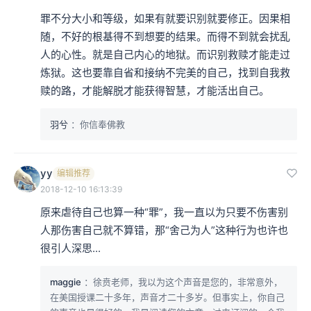
罪不分大小和等级，如果有就要识别就要修正。因果相
随，不好的根基得不到想要的结果。而得不到就会扰乱
人的心性。就是自己内心的地狱。而识别救赎才能走过
炼狱。这也要靠自省和接纳不完美的自己，找到自我救
赎的路，才能解脱才能获得智慧，才能活出自己。
羽兮
：你信奉佛教
yy
编辑推荐
2018-12-10 16:13:39
原来虐待自己也算一种“罪”，我一直以为只要不伤害别
人那伤害自己就不算错，那“舍己为人”这种行为也许也
很引人深思...
maggie
：徐贲老师，我以为这个声音是您的，非常意外，
在美国授课二十多年，声音才二十多岁。但事实上，你自己