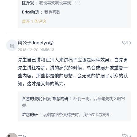
陈斤默
：我也喜欢我也喜欢！！！
Erica時透
：我也喜歡
展开 1 条评论
风公子Jocelyn😜
19
风
2018-12-20 09:56:13
先生自己讲和让别人来讲稿子应该是两种效果。白先勇
先生讲红楼梦，讲的高兴的时候，总会或展开或重复一
些内容，那些都是他的思想，会无意的扩展了听众的认
知，这才是大师的魅力。
含蓄的流氓
回复
难念的研
：吓我一跳，后半句先跳入眼帘
😅
难念的研
：玩刺客信条奥德赛时，我坐过卡戎的船
土豆
16