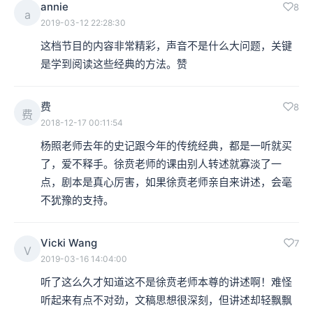
annie
8
a
2019-03-12 22:28:30
这档节目的内容非常精彩，声音不是什么大问题，关键
是学到阅读这些经典的方法。赞
费
8
费
2018-12-17 00:11:54
杨照老师去年的史记跟今年的传统经典，都是一听就买
了，爱不释手。徐贲老师的课由别人转述就寡淡了一
点，剧本是真心厉害，如果徐贲老师亲自来讲述，会毫
不犹豫的支持。
Vicki Wang
7
V
2019-03-16 14:04:00
听了这么久才知道这不是徐贲老师本尊的讲述啊！难怪
听起来有点不对劲，文稿思想很深刻，但讲述却轻飘飘