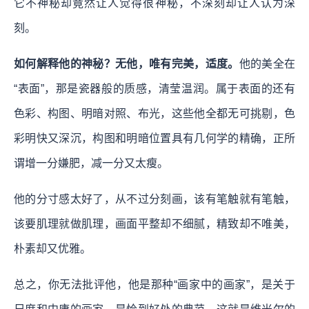
它不神秘却竟然让人觉得很神秘，不深刻却让人认为深
刻。
如何解释他的神秘？无他，唯有完美，适度。
他的美全在
“表面”，那是瓷器般的质感，清莹温润。属于表面的还有
色彩、构图、明暗对照、布光，这些他全都无可挑剔，色
彩明快又深沉，构图和明暗位置具有几何学的精确，正所
谓增一分嫌肥，减一分又太瘦。
他的分寸感太好了，从不过分刻画，该有笔触就有笔触，
该要肌理就做肌理，画面平整却不细腻，精致却不唯美，
朴素却又优雅。
总之，你无法批评他，他是那种“画家中的画家”，是关于