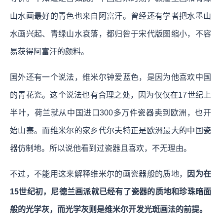
山水画最好的青色也来自阿富汗。曾经还有学者把水墨山
水画兴起、青绿山水衰落，都归咎于宋代版图缩小，不容
易获得阿富汗的颜料。
国外还有一个说法，维米尔钟爱蓝色，是因为他喜欢中国
的青花瓷。这个说法也有合理之处，因为仅仅在17世纪上
半叶，荷兰就从中国进口300多万件瓷器卖到欧洲，也开
始山寨。而维米尔的家乡代尔夫特正是欧洲最大的中国瓷
器仿制地。所以说他看到过瓷器且喜欢，不无理由。
不过，不能用这来解释维米尔的画瓷器般的质地，
因为在
15世纪初，尼德兰画派就已经有了瓷器的质地和珍珠暗面
般的光学灰，而光学灰则是维米尔开发光斑画法的前提。