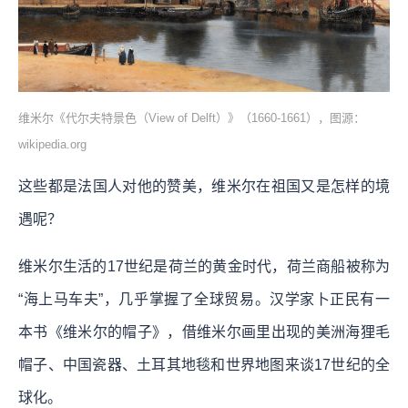
维米尔《代尔夫特景色（View of Delft）》（1660-1661），图源：
wikipedia.org
这些都是法国人对他的赞美，维米尔在祖国又是怎样的境
遇呢？
维米尔生活的17世纪是荷兰的黄金时代，荷兰商船被称为
“海上马车夫”，几乎掌握了全球贸易。汉学家卜正民有一
本书《维米尔的帽子》，借维米尔画里出现的美洲海狸毛
帽子、中国瓷器、土耳其地毯和世界地图来谈17世纪的全
球化。