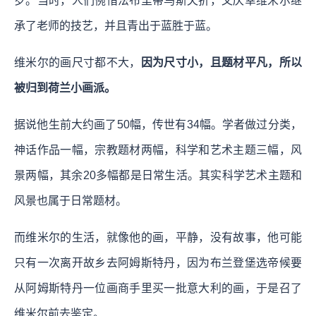
岁。当时，人们惋惜法布里蒂乌斯夭折，又庆幸维米尔继
承了老师的技艺，并且青出于蓝胜于蓝。
维米尔的画尺寸都不大，
因为尺寸小，且题材平凡，所以
被归到荷兰小画派。
据说他生前大约画了50幅，传世有34幅。学者做过分类，
神话作品一幅，宗教题材两幅，科学和艺术主题三幅，风
景两幅，其余20多幅都是日常生活。其实科学艺术主题和
风景也属于日常题材。
而维米尔的生活，就像他的画，平静，没有故事，他可能
只有一次离开故乡去阿姆斯特丹，因为布兰登堡选帝候要
从阿姆斯特丹一位画商手里买一批意大利的画，于是召了
维米尔前去鉴定。