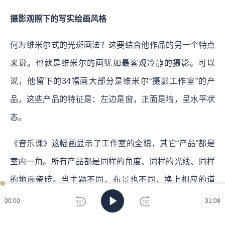
摄影观照下的写实绘画风格
何为维米尔式的光斑画法？这要结合他作品的另一个特点
来说。也就是维米尔的画犹如最客观冷静的摄影。可以
说，他留下的34幅画大部分是维米尔“摄影工作室”的产
品，这些产品的特征是：左边是窗，正面是墙，呈水平状
态。
《音乐课》这幅画显示了工作室的全貌，其它“产品”都是
室内一角。所有产品都是同样的角度、同样的光线、同样
的地面瓷砖。当主题不同，布景也不同，换上相应的道
具。永远都是这扇窗（有时改一下窗棂样式），对面还是
00:00
31:08
这堵墙（墙上的画和镜子移来移去）。