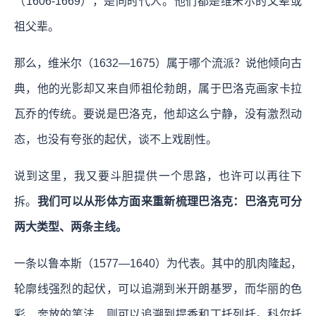
（1606-1669），是同时代人。他们都是维米尔的父辈或
祖父辈。
那么，维米尔（1632—1675）属于哪个流派？说他倾向古
典，他的光影却又来自师祖伦勃朗，属于巴洛克画家卡拉
瓦乔的传统。要说是巴洛克，他却这么宁静，没有激烈动
态，也没有夸张的起伏，谈不上戏剧性。
说到这里，我又要斗胆提供一个思路，也许可以再往下
拆。
我们可以从形体方面来重新梳理巴洛克：巴洛克可分
两大类型、两条主线。
一条以鲁本斯（1577—1640）为代表。其中的肌肉隆起，
轮廓线强烈的起伏，可以追溯到米开朗基罗，而华丽的色
彩、奔放的笔法，则可以追溯到提香和丁托列托。科尔托