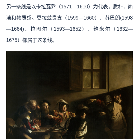
另一条线是以卡拉瓦乔（1571—1610）为代表，质朴，简
洁和物质感。委拉兹贵支（1599—1660）、苏巴朗(1598
—1664)、拉图尔（1593—1652）、维米尔（1632—
1675）都属于这条线。