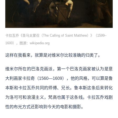
卡拉瓦乔《圣马太蒙召（The Calling of Saint Matthew）》（1599–
1600），图源：wikipedia.org
这样在我看来，就算是对维米尔比较准确的归类了。
维米尔所在的巴洛克画派，第一个巴洛克画家被认为是意
大利画家卡拉奇（1560—1609），他的风格，可以算是鲁
本斯和卡拉瓦乔共同的师傅、兄长。鲁本斯这条后来转化
为洛可可和浪漫主义，梵高也属于这条线。卡拉瓦乔戏剧
性的布光方式还影响到今天的电影和摄影。