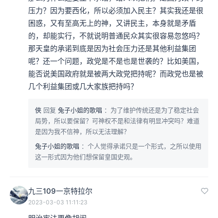
压力？因为要西化，所以必须加入民主？其实我还是很
困惑，又有至高无上的神，又讲民主，本身就是矛盾
的，却能实行，不就说明普通民众其实很容易忽悠吗？
那天皇的承诺到底是因为社会压力还是其他利益集团
呢？还一个问题，政党是不是也是世袭的？比如美国，
能否说美国政府就是被两大政党把持呢？而政党也是被
几个利益集团或几大家族把持吗？
俠
回复
兔子小姐的歌唱
：为了维护传统还是为了稳定社会
局势，所以要保留？可神权不是和法律有明显冲突吗？难道
是因为我不信神，所以无法理解？
兔子小姐的歌唱
：个人觉得承诺只是一个形式，之所以使用
这一形式因为他们想保留皇国史观。
九三109一京特拉尔
2023-03-03 11:11:23