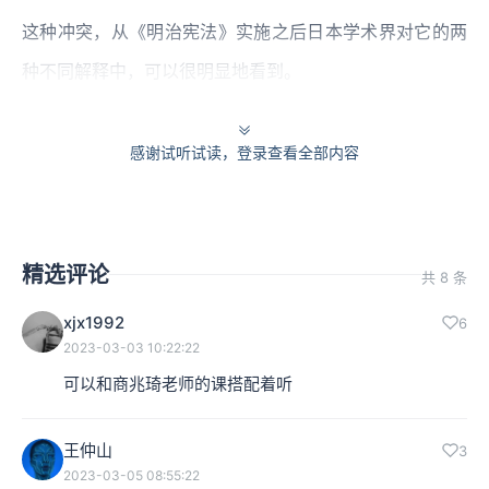
这种冲突，从《明治宪法》实施之后日本学术界对它的两
种不同解释中，可以很明显地看到。
一种解释叫作“
天皇机关说
”。
它把天皇理解成日本这个国
感谢试听试读，登录查看全部内容
家的“机关”，本质上和普通的国民没什么不同。
它的前提
是，在天皇和臣民的“背后”，有一个共同的、比天皇和臣
民们更高的主体，就是这个叫做日本的国家。
精选评论
共 8 条
作为“机关”，天皇只是国家身体上的一个器官。国家乃是
xjx1992
6
全体日本人共有的“公共财产”，天皇从属于日本国家。所
2023-03-03 10:22:22
以
天皇行使权力，必须受到国民全体或者国民代表的约
可以和商兆琦老师的课搭配着听
束
。这和我们理解的英国君主立宪制就比较像了。
王仲山
3
2023-03-05 08:55:22
本集编辑：hyl、香芋