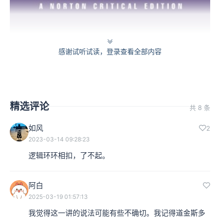
詹姆斯·沃森所著《双螺旋体》（The Double Helix），W. W. Norton &
感谢试听试读，登录查看全部内容
Company 1980年版。封面图即是DNA双螺旋结构
詹姆斯·沃森他就是双螺旋体染色体结构最重要的发现者之
一。不过他是一个个性非常精彩、非常强烈的人，他对于
精选评论
共 8 条
如何发现双螺旋体的结构，染色体是如何编辑而成，他讲
如风
2
得活灵活现。我们不必全部接受他的故事，但是透过他的
2023-03-14 09:28:23
逻辑环环相扣，了不起。
回忆，我们可以了解，这是20世纪最关键的成功解开生物
之谜的一大步。
阿白
2025-03-19 01:57:13
我们在这里看到了达尔文所不知道的更惊人的地球以及生
我觉得这一讲的说法可能有些不确切。我记得道金斯多
命现象。换句话说，那个时候达尔文当然知道地球如此复