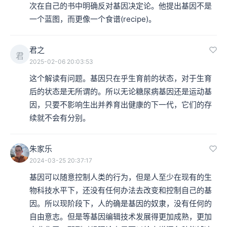
次在自己的书中明确反对基因决定论。他提出基因不是
杂，但是地球的环境它的构造如此惊人，达尔文没办法想
一个蓝图，而更像一个食谱(recipe)。
象。
君之
君
另外很惊人的是，作为人，我们竟然能够如此准确地掌握
2025-02-06 20:03:53
这个解读有问题。基因只在乎生育前的状态，对于生育
跟了解生命的构成，地球的构成，整个生物自然这些复杂
后的状态是无所谓的。所以无论糖尿病基因还是运动基
现象最根本的架构。这是对于基因运作，在各个不同的生
因，只要不影响生出并养育出健康的下一代，它们的存
物体内，用细胞作为单位，在细胞内部如何产生了基因的
续就不会有分别。
记录，再完全照着基因的蓝图去复制出相同的细胞，这是
朱家乐
一个严格管控的机制。在这里有RNA有DNA，同时我们知
2024-03-25 20:37:17
道了所有的化学成分和化学作用，光是这4种配对的碱
基因可以随意控制人类的行为，但是人至少在现有的生
基，就产生了如此庞大复杂的人的基因遗传现象。经过了
物科技水平下，还没有任何办法去改变和控制自己的基
因。所以现阶段下，人的确是基因的奴隶，没有任何的
100多年，多少人前仆后继的努力，弄清楚了遗传的机
自由意志。但是等基因编辑技术发展得更加成熟，更加
制。