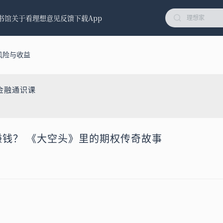
书馆
关于看理想
意见反馈
下载App
风险与收益
金融通识课
权赚钱？ 《大空头》里的期权传奇故事