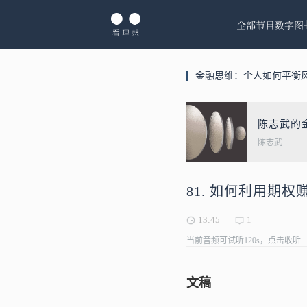
全部节目
数字图
金融思维：个人如何平衡
陈志武的
陈志武
81. 如何利用期
13:45
1
当前音频可试听120s，点击收听
文稿