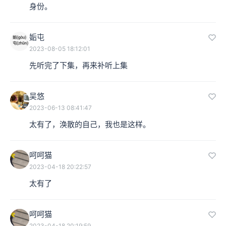
身份。
姤屯
2023-08-05 18:12:01
先听完了下集，再来补听上集
吴悠
2023-06-13 08:41:47
太有了，涣散的自己，我也是这样。
呵呵猫
2023-04-18 20:22:57
太有了
呵呵猫
2023-04-18 20:19:59