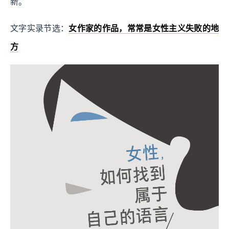
新。
文字实录节选：
女作家的作品，常常是女性主义失败的地
方