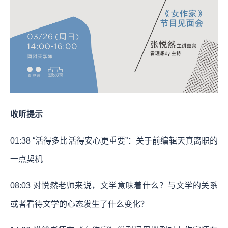
收听提示
01:38
“活得多比活得安心更重要”：关于前编辑天真离职的
一点契机
08:03
对悦然老师来说，文学意味着什么？与文学的关系
或者看待文学的心态发生了什么变化？