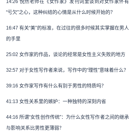
14:26
悦然老师在《女作家》发刊词里谈到对女作家怀有
“亏欠”之心，这种纠结的心情是从什么时候开始的？
16:47
有关“美”的标准，在过往的很多时候其实掌握在男人
的手里
25:02
女作家的作品，谈论的经常是女性主义失败的地方
32:57
对于女性写作者来说，写作中的“理性”意味着什么？
39:16
女作家写作有什么有别于男性的特质吗？
41:13
女性关系里的嫉妒：一种独特的深刻内省
44:16
所谓“女性创作传统”：为什么女性写作者之间的继承
与影响关系比男性更薄弱？