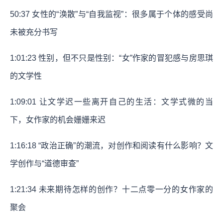
50:37
女性的“涣散”与“自我监视”：很多属于个体的感受尚
未被充分书写
1:01:23
性别，但不只是性别：“女”作家的冒犯感与房思琪
的文学性
1:09:01
让文学迟一些离开自己的生活：文学式微的当
下，女作家的机会姗姗来迟
1:16:18
“政治正确”的潮流，对创作和阅读有什么影响？文
学创作与“道德审查”
1:21:34
未来期待怎样的创作？十二点零一分的女作家的
聚会