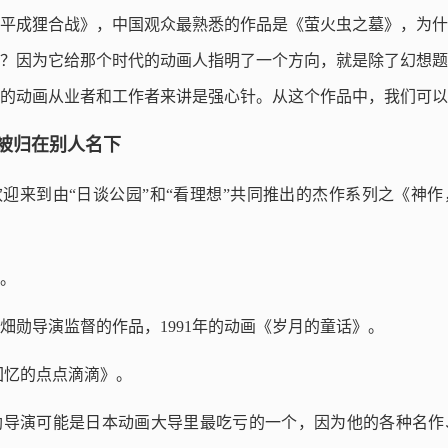
平成狸合战》，中国观众最熟悉的作品是《萤火虫之墓》，为什
？因为它给那个时代的动画人指明了一个方向，就是除了幻想题
的动画从业者和工作者来讲是强心针。从这个作品中，我们可以看
被归在别人名下
好，欢迎来到由“日谈公园”和“看理想”共同推出的杰作系列之《神
00。
畑勋导演监督的作品，1991年的动画《岁月的童话》。
《回忆的点点滴滴》。
勋导演可能是日本动画大导里最吃亏的一个，因为他的各种名作