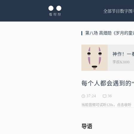
全部节目
数字图
第八场 高畑勋《岁月的童
神作！一
李叔&3000
每个人都会遇到的“
37:24
36
当前音频可试听120s，点击收听
导语