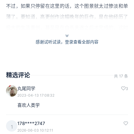
不过，如果只停留在这里的话，这个图景就太过惨淡和单
薄了。要知道，高更创作这幅晚年的巨作，是在他经历了
极大的生活重创，甚至是在自杀未遂之后才完成的，这时
候他对于人及其生命的理解和感悟要深刻得多。
感谢试听试读，登录查看全部内容
于是，在那位老妇人的上方，我们看到高更安置了一座暗
蓝色的雕像，正举起双手，这个雕像的含义，我们可以解
精选评论
读为它既是在表明死亡的不可避免，也似乎在指引着某种
共 17 条
死亡之后的可能。
丸尾同学
3
2023-04-13 17:08:32
另外，高更在画作的最左侧还刻画了一只乳白色的小鸟，
喜欢人类学
这只小鸟相较于雕像，更为清晰地表达了人对于灵魂转化
178****2747
的某种期待。
1
2026-06-03 10:12:11