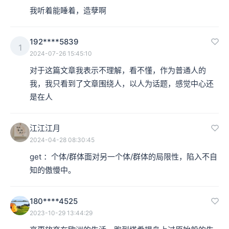
因此，高更这幅画作的完整含义是，
人的生物性死亡固然
我听着能睡着，造孽啊
不可避免，生老病死是一个无法逆转的旅程，但人却试图
192****5839
用各种方式来克服这种有限性。
1
2024-07-26 15:45:10
对于这篇文章我表示不理解，看不懂，作为普通人的
人在生与死这两者之间所感知到的矛盾，就构成了人类学
我，我只看到了文章围绕人，以人为话题，感觉中心还
的核心问题：人是什么。同时，人类学的回答是：
人是一
是在人
个双重性的整体，兼具生物性和社会性。
如何理解这一
点？我们下一集，会来集中讨论。
江江江月
2024-04-28 08:30:45
get ：个体/群体面对另一个体/群体的局限性，陷入不自
我们是谁？
知的傲慢中。
本集编辑：hyl、香芋
180****4525
2023-10-29 13:44:29