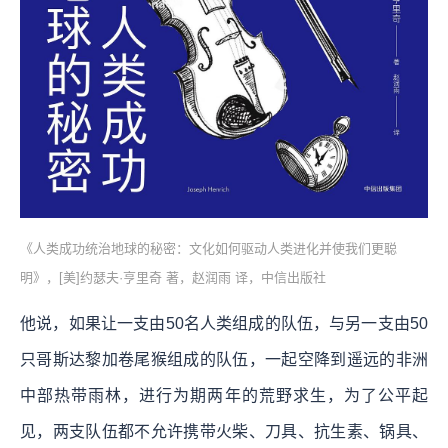
《人类成功统治地球的秘密：文化如何驱动人类进化并使我们更聪
明》，[美]约瑟夫·亨里奇 著，赵润雨 译，中信出版社
他说，如果让一支由50名人类组成的队伍，与另一支由50
只哥斯达黎加卷尾猴组成的队伍，一起空降到遥远的非洲
中部热带雨林，进行为期两年的荒野求生，为了公平起
见，两支队伍都不允许携带火柴、刀具、抗生素、锅具、