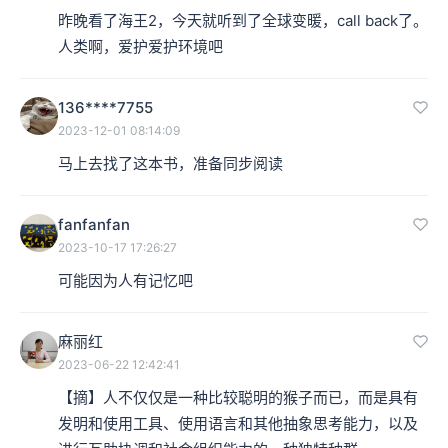
昨晚看了海王2，今天就听到了全球变暖，call back了。
由此，这个思想实验就揭示了一个我们今天要来讨论的问
人类啊，爱护爱护环境吧
题，也就是，人类是凭借什么特质存活于地球，或者说，
人类一步步统治地球的根本原因是什么？
136****7755
2023-12-01 08:14:09
当然，这里的统治要打上引号，我们是为了强调人类对地
马上去找了这本书，准备同步阅读
球的巨大影响力。虽然这种影响力也完全可能是巨大的毁
fanfanfan
灭。
2023-10-17 17:26:27
可能因为人有记忆吧
人类世
麻丽红
关于人类的这一强势地位，2000年，诺贝尔化学奖得主、
2023-06-22 12:42:41
荷兰大气化学家保罗·克鲁岑（Paul Crutzen）他提出了一
【摘】人不仅仅是一种比较聪明的猴子而已，而是具有
个重要的概念，人类世（Anthropocene）。
发明和使用工具、使用语言和其他抽象思考能力，以及