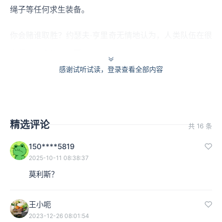
绳子等任何求生装备。
你会赌谁取胜？约瑟夫·亨里奇无情地认为，人类队伍在很
大程度上会输掉比赛。
感谢试听试读，登录查看全部内容
在作为人类发源地的非洲，人们需要面临诸多难题：独自
制作箭头、捕鱼网，搭建庇护所，分辨有毒的植物、昆虫
和蛇，在没有火柴和铁锅的情况下生火做饭，在夜晚遇到
精选评论
共 16 条
猛兽时寻求自保，等等。
150****5819
2025-10-11 08:38:37
在这样的背景下，
如果剥离掉人的一切社会性物质、只剩
莫利斯？
下一具生物身体时，人很难活下来。
所以亨利奇提出的问
题是，人类成功统治地球，靠的是生物层面的先天智力或
王小呃
身体机能吗？似乎并不是。
2023-12-26 08:01:54