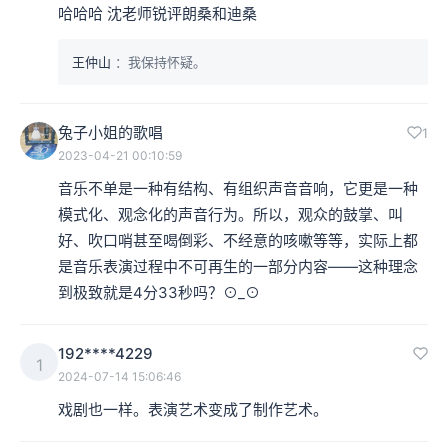
哈哈哈 沈老师锐评朗桑和迪桑
王仲山
：我保持怀疑。
兔子小姐的歌唱
1
2023-04-21 00:10:59
音乐不单是一种有结构、有组织声音音响，它更是一种
模式化、观念化的声音行为。所以，观众的鼓掌、叫
好、吹口哨甚至喝倒彩、不经意的咳嗽等等，实际上都
是音乐表演过程中不可再生的一部分内容——这种理念
到极致就是4分33秒吗？⊙_⊙
192****4229
1
2024-07-14 15:06:46
戏剧也一样。表演艺术变成了制作艺术。