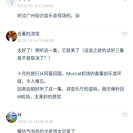
マ
2023-12-14 11:09:09
听过广州知识音乐会现场的。😃
含蓄的流氓
2023-12-14 10:48:28
太好了！想听这一集，它就来了（话说之前的试听三集
是不是取消了？）

十月的旅行从阿曼回国，Muscat机场的香薰如乐音环
绕，令人难忘。

回来后刚好听了这一集，讲音乐厅的混响，我仿佛秒回
M机场，太美妙的感觉
林
2023-12-14 08:16:30
模仿气泡音的沈老师太可爱了