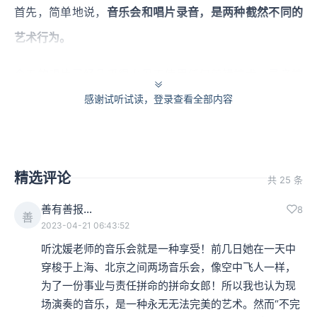
首先，简单地说，
音乐会和唱片录音，是两种截然不同的
艺术行为。
今天的唱片已经几乎很少见不使用任何剪辑技术、录音技
感谢试听试读，登录查看全部内容
巧、混响与空间感调整等等技术手段。演唱家的音准可以
修改、演奏家的错音可以剪切，交响乐录制时麦克风被悬
浮在乐团的上方，甚至给每个乐器组、独奏者单独的麦克
精选评论
风，之后再将所有的轨道合并在一起，
一种现实中不存在
共 25 条
的声场如同“神之视角”一般被捏合而成。
善有善报…
8
善
2023-04-21 06:43:52
【John Williams - Olympic Fanfare and Theme】
听沈媛老师的音乐会就是一种享受！前几日她在一天中
穿梭于上海、北京之间两场音乐会，像空中飞人一样，
本集编辑：夏夏
为了一份事业与责任拼命的拼命女郎！所以我也认为现
场演奏的音乐，是一种永无无法完美的艺术。然而“不完