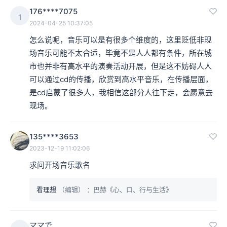
176****7075
1
2024-04-25 10:37:05
怎么说呢，音乐可以是有很多个维度的，这里贬低非现
场音乐可能不太合适，毕竟不是人人都有条件，所在城
市也并非有高水平的演奏活动开展，但是这不妨碍人人
可以通过cd的传播，欣赏到高水平音乐，在传播层面，
是cd启蒙了很多人，我相信这部分人往下走，会愿意去
现场。
135****3653
2023-12-19 11:02:06
求问开场音乐歌名
看理想
（编辑）
：巴赫《心、口、行与生活》
ママで