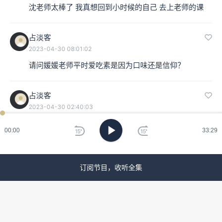
沈老师太棒了 我真想回到小时候的自己 去上老师的课
占淡客
2023-04-30 08:01:02
请问媛媛老师平时爱吃素是因为口味还是信仰？
占淡客
2023-04-30 02:40:03
ken
已过
期
等这一季节目结束后，媛媛老师出本书吧
00:00
33:29
刷
刚果海军
新
2023-04-26 11:12:16
订阅节目，收听全集
小时候我父亲爱带我去动物园，每次看到各式各样的动
物，我都特别好奇它们发出的声音，老虎，豺狼，猴
子，各种鸟类，每种形态和性格的动物都有各自的声
音，这些声音有些恰如其分，有些令人意外，但最终又