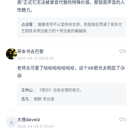
美”正式它无法被录音代替的特殊价值，那就是声音的人
性魅力。
占淡客
：媛媛老师不止是拼命女郎，而是融会贯通了很多文
艺和技术表达能力的十项全能的蝙蝠侠
带本书去巴黎
5
2023-04-21 08:23:19
老师太可爱了哈哈哈哈哈哈哈，这个AB君也太明显了😘
😄
王仲山
：《塔尔》也有合理的地方。
志凡
：朗朗 李云迪
大维daveiz
3
大
2023-04-24 21:30:41