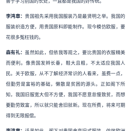
善于学习别国的长处，一直都是我国的好传统。
李鸿章：
贵国祖先采用我国服装乃是最贤明之举。我国的
服装织造方便，用贵国原料即能制作。现今模仿欧服，要
花很多冤枉钱的。
森有礼：
虽然如此，但依我等观之，要比贵国的衣服精美
而便利。像贵国发辫长垂，鞋大且粗，不太适应我国人
民。关于欧服，从不了解经济常识的人看来，虽费一点，
但勤劳是富裕的基础，懒散是贫困的源头。正如阁下所
知，我国旧服宽大但不方便，我国不愿意怠慢致贫，而想
要勤劳致富，所以就只能舍旧就新。现在所费，将来可期
得到无限报偿。
李鸿章：
话虽如此，阁下对贵国舍弃旧式服装，仿效欧洲