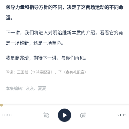
领导力量和指导方针的不同，决定了这两场运动的不同命
运。
下一讲，我们将进入对明治维新本质的介绍，看看它究竟
是一场维新，还是一场革命。
我是商兆琦，期待下一讲，与你们再见。
鸣谢：王国桢（李鸿章配音）、了（森有礼配音）
本集编辑：灰灰、夏夏
ken
已过
期
精选评论
共 70 条
00:00
21:15
刷
灰灰
编辑推荐