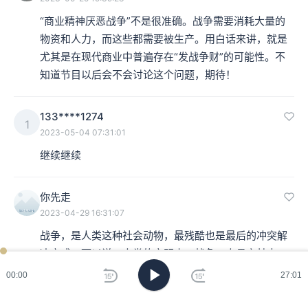
“商业精神厌恶战争”不是很准确。战争需要消耗大量的
物资和人力，而这些都需要被生产。用白话来讲，就是
尤其是在现代商业中普遍存在“发战争财”的可能性。不
知道节目以后会不会讨论这个问题，期待！
133****1274
1
2023-05-04 07:31:01
继续继续
你先走
2023-04-29 16:31:07
战争，是人类这种社会动物，最残酷也是最后的冲突解
决方式。可以说，人类的文明史，战争一直贯穿其中，
诡异的是它既破坏文明，又激发文明。

00:00
27:01
研究战争更是关乎未来的。宋襄公不愿意半渡而击，最