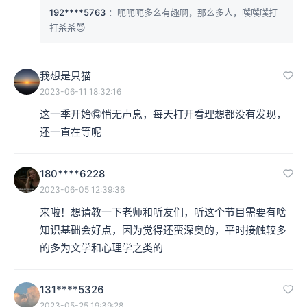
192****5763
：呃呃呃多么有趣啊，那么多人，噗噗噗打
打杀杀😈
我想是只猫
2023-06-11 18:32:16
这一季开始🉐️悄无声息，每天打开看理想都没有发现，
还一直在等呢
180****6228
2023-06-05 12:39:36
来啦！想请教一下老师和听友们，听这个节目需要有啥
知识基础会好点，因为觉得还蛮深奥的，平时接触较多
的多为文学和心理学之类的
131****5326
2023-05-25 19:39:28