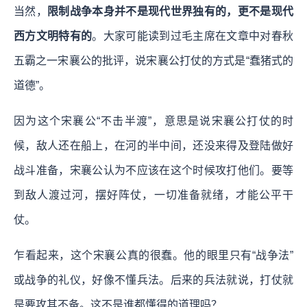
当然，
限制战争本身并不是现代世界独有的，更不是现代
西方文明特有的
。大家可能读到过毛主席在文章中对春秋
五霸之一宋襄公的批评，说宋襄公打仗的方式是“蠢猪式的
道德”。
因为这个宋襄公“不击半渡”，意思是说宋襄公打仗的时
候，敌人还在船上，在河的半中间，还没来得及登陆做好
战斗准备，宋襄公认为不应该在这个时候攻打他们。要等
到敌人渡过河，摆好阵仗，一切准备就绪，才能公平干
仗。
乍看起来，这个宋襄公真的很蠢。他的眼里只有“战争法”
或战争的礼仪，好像不懂兵法。后来的兵法就说，打仗就
是要攻其不备。这不是谁都懂得的道理吗？