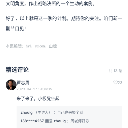
文明角度，作出战略决断的一个生动的案例。
好了，以上就是这一季的计划。期待你的关注。咱们新一
期节目见！
本集编辑：hyl、ruicen、山楂
精选评论
共 13 条
翟志勇
23
2023-04-27 19:06:05
来了来了，小板凳坐起
zhoulg
（主讲人）
：自己也来报个到
138****4267
回复
zhoulg
：周老师好😃