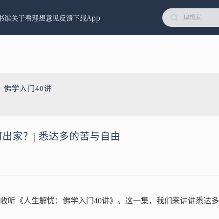
书馆
关于看理想
意见反馈
下载App
：佛学入门40讲
为何出家？| 悉达多的苦与自由
收听《人生解忧：佛学入门40讲》。这一集，我们来讲讲悉达