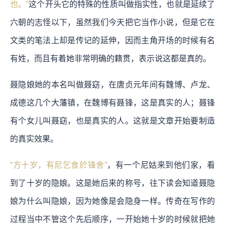
也。”
这个开头它的特殊的性质叫做指实性，也就是延续了
六朝的志怪以下，虽然我们今天把它当作小说，但是它在
文类的笔法上却是传记的延伸，因而主角开场的时候有名
有姓，而且有着她非常明确的籍贯，表示说这都是真的。
聂隐娘她的本名叫做聂窈，在唐贞元年间有魏博、卢龙、
成德这几个大藩镇，在魏博有聂锋，这是真实的人；聂锋
有个女儿叫聂窈，也是真实的人。这就是文章开始要制造
的真实效果。
“方十岁，有尼乞食於锋舍”
，有一个尼姑来到他们家，看
到了十岁的隐娘。这是她后来的称号，往下读会知道聂隐
娘为什么叫隐娘，因为她像是会隐身一样。传奇在写作的
过程当中不管这个先后顺序，一开始她十岁的时候就把她