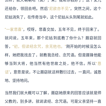
么样，就大喇喇地（说），来，我帮你教好了，这个女儿
还给你，领回去吧。然后
“尼欲亦不见”
，突然之间，这个
尼姑消失了，在传奇当中，这个尼姑从头到尾就如此。
“一家悲喜”
，哎呀，悲喜交加，五年不见，终于回来了。
就问说，五年来，那个尼姑到底教了你什么？聂窈就回
答，
“初，但读经念咒，余无他也。”
刚开始的时候没怎么
样，她把我找去了，就教我念经、念咒语。但是聂锋他能
够当到大将，他当然有他世故之处，他不信。所以
“恳
诘”
，意思是说，不让聂窈就这样敷衍过去，一直问，诚恳
地、坚持地问。
当然我们就大概可以了解，聂窈她原来的回答应该就是师
父教的，别多讲，就说读经、念咒语。可是父亲坚持一直