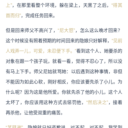
上”
，在那里看整个环境，躲在梁上，天黑了之后，
“得其
首而归”
，完成任务回来。
但是回来师父不高兴了，
“尼大怒”
，怎么这么晚才回来？
这个时候没有照着预期的时间回来的隐娘只好解释，
“见前
人戏弄一儿，可爱，未忍便下手。”
看到这个人、她要杀的
对象在跟一个孩子玩，就看一看，觉得不忍心了，所以没
有马上下手。师父尼姑就骂她：以后遇到这种事情，非但
不能因为如此心软，刚好相反，你应该要先杀了小儿。为
什么呢？因为这是他所爱。你就先杀了他的小儿，这个人
太坏了，你应该用这种方式去惩罚他，
“然后决之”
，接着
再杀他，让他受双重的痛苦。
“某拜谢”
，隐娘就只好道歉说，对不起，对不起，我学到