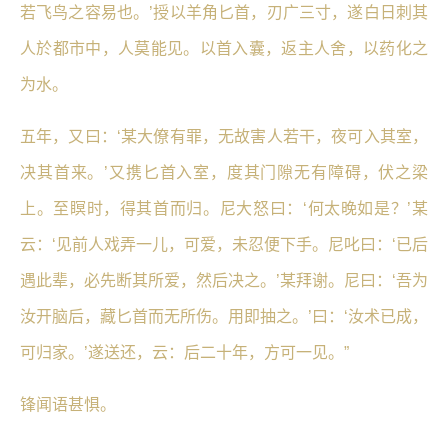
若飞鸟之容易也。’授以羊角匕首，刃广三寸，遂白日刺其
人於都市中，人莫能见。以首入囊，返主人舍，以药化之
为水。
五年，又曰：‘某大僚有罪，无故害人若干，夜可入其室，
决其首来。’又携匕首入室，度其门隙无有障碍，伏之梁
上。至瞑时，得其首而归。尼大怒曰：‘何太晚如是？’某
云：‘见前人戏弄一儿，可爱，未忍便下手。尼叱曰：‘已后
遇此辈，必先断其所爱，然后决之。’某拜谢。尼曰：‘吾为
汝开脑后，藏匕首而无所伤。用即抽之。’曰：‘汝术已成，
可归家。’遂送还，云：后二十年，方可一见。”
锋闻语甚惧。