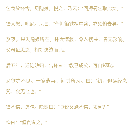
乞食於锋舍，见隐娘，悦之，乃云：“问押衙乞取此女。”
锋大怒，叱尼。尼曰：“任押衙铁柜中盛，亦须偷去矣。”
及夜，果失隐娘所在。锋大惊骇，令人搜寻，曾无影响。
父母每思之，相对涕泣而已。
后五年，送隐娘归，告锋曰：“教已成矣，可自领取。”
尼欲亦不见。一家悲喜，问其所习。曰：“初，但读经念
咒，余无他也。”
锋不信，恳诘。隐娘曰：“真说又恐不信，如何？”
锋曰：“但真说之。”