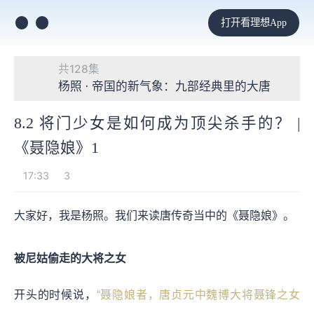
打开看理想App
共128集
杨照 · 帝国的新气象：九部经典里的大唐
8.2 将门少女是如何成为顶尖杀手的？ |
《聂隐娘》1
17:33
3
大家好，我是杨照。我们来读唐传奇当中的《聂隐娘》。
被尼姑偷走的大将之女
开头的时候说，
“聂隐娘者，唐贞元中魏博大将聂锋之女