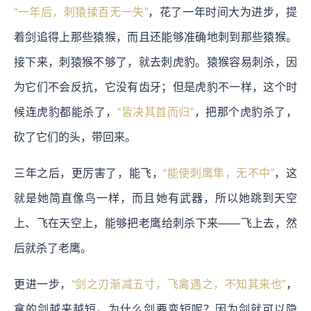
“一年后，刺猿揉百无一失”
，花了一年时间大为进步，提
着剑追得上那些猿猴，而且还能够准确地刺到那些猿猴。
接下来，刺猿猴不够了，就去刺虎豹。猿猴容易刺杀，因
为它们不会反抗，它没有齿牙；但是虎豹不一样，这个时
候连虎豹都能杀了，
“皆决其首而归”
，把那个虎豹杀了，
砍了它们的头，带回来。
三年之后，更厉害了，能飞，
“能使刺鹰隼，无不中”
，这
就是她简直像鸟一样，而且她有武器，所以她跳到天空
上、飞在天空上，能够把老鹰给刺杀下来——飞上去，然
后就杀了老鹰。
更进一步，
“剑之刃渐减五寸，飞禽遇之，不知其来也”
，
拿的剑越来越短。为什么剑要变短呢？因为剑就可以隐