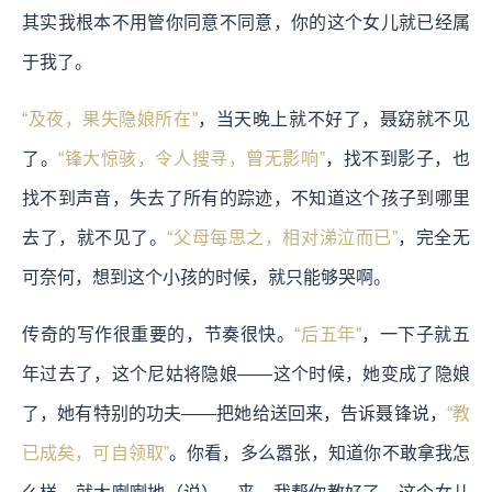
其实我根本不用管你同意不同意，你的这个女儿就已经属
于我了。
“及夜，果失隐娘所在”
，当天晚上就不好了，聂窈就不见
了。
“锋大惊骇，令人搜寻，曾无影响”
，找不到影子，也
找不到声音，失去了所有的踪迹，不知道这个孩子到哪里
去了，就不见了。
“父母每思之，相对涕泣而已”
，完全无
可奈何，想到这个小孩的时候，就只能够哭啊。
传奇的写作很重要的，节奏很快。
“后五年”
，一下子就五
年过去了，这个尼姑将隐娘——这个时候，她变成了隐娘
了，她有特别的功夫——把她给送回来，告诉聂锋说，
“教
已成矣，可自领取”
。你看，多么嚣张，知道你不敢拿我怎