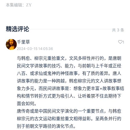
本集编辑：ZY
精选评论
共 3 条
千里草
1
2024-03-15 14:05:36
与韩愈、柳宗元重拾重文，文风多样性并行的，是唐朝
民间文学讲故事的技巧、能力，与前朝与上千年或正经
八百、或求仙或鬼神的神怪故事，有了质的差异。唐人
讲故事的能力是一种跨越，韩愈柳宗元的文人讲故事想
象力多元，而民间讲故事是：想象力更丰富+故事叙事结
构和情节转折方式更为吸引人、让听着禁不住去期待下
面会如何。

唐传奇或是中国民间文学演化的一个重要节点，与韩愈
柳宗元的古文运动和重拾重文相得益彰。呈两条并行的
别于前朝文学路径的演化节点。