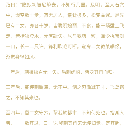
乃曰：“隐娘初被尼挚去，不知行几里。及明，至大石穴
中，嵌空数十步，寂无居人，猿猱极多，松萝益邃。尼先
已有二女，亦各十岁。皆聪明婉丽，不食，能干峭壁上飞
走，若捷猱登木，无有蹶失。尼与我药一粒，兼令执宝剑
一口，长一二尺许，锋利吹毛可断。遂令二女教某攀缘，
渐觉身轻如风。
一年后，刺猿揉百无一失。后刺虎豹，皆决其首而归。
三年后，能使刺鹰隼，无不中。
剑之刃渐减五寸，飞禽遇
之，不知其来也。
至四年，留二女守穴，挈我於都市，不知何处也。指某人
者，一一数其过，曰：‘为我刺其首来无使知觉。定其胆，