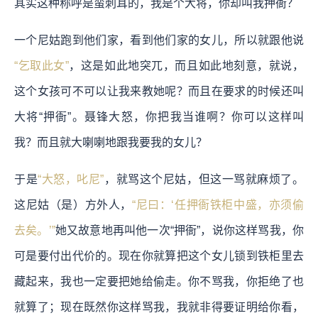
其实这种称呼是蛮刺耳的，我是个大将，你却叫我押衙？
一个尼姑跑到他们家，看到他们家的女儿，所以就跟他说
“乞取此女”
，这是如此地突兀，而且如此地刻意，就说，
这个女孩可不可以让我来教她呢？而且在要求的时候还叫
大将“押衙”。聂锋大怒，你把我当谁啊？你可以这样叫
我？而且就大喇喇地跟我要我的女儿？
于是
“大怒，叱尼”
，就骂这个尼姑，但这一骂就麻烦了。
这尼姑（是）方外人，
“尼曰：‘任押衙铁柜中盛，亦须偷
去矣。’”
她又故意地再叫他一次“押衙”，说你这样骂我，你
可是要付出代价的。现在你就算把这个女儿锁到铁柜里去
藏起来，我也一定要把她给偷走。你不骂我，你拒绝了也
就算了；现在既然你这样骂我，我就非得要证明给你看，