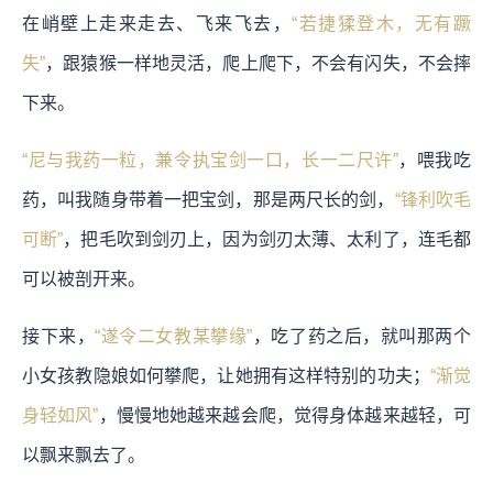
在峭壁上走来走去、飞来飞去，
“若捷猱登木，无有蹶
失”
，跟猿猴一样地灵活，爬上爬下，不会有闪失，不会摔
下来。
“尼与我药一粒，兼令执宝剑一口，长一二尺许”
，喂我吃
药，叫我随身带着一把宝剑，那是两尺长的剑，
“锋利吹毛
可断”
，把毛吹到剑刃上，因为剑刃太薄、太利了，连毛都
可以被剖开来。
接下来，
“遂令二女教某攀缘”
，吃了药之后，就叫那两个
小女孩教隐娘如何攀爬，让她拥有这样特别的功夫；
“渐觉
身轻如风”
，慢慢地她越来越会爬，觉得身体越来越轻，可
以飘来飘去了。