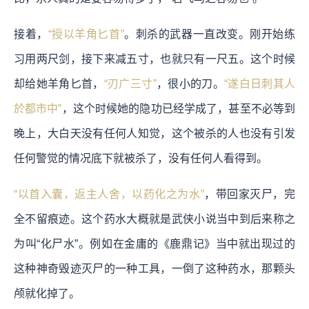
接着，
“授以羊角匕首”
。刺杀的武器一直改变。刚开始练
习用两尺剑，接下来减五寸，也就只有一尺五。这个时候
却给她羊角匕首，
“刃广三寸”
，很小的刀。
“遂白日刺其人
於都市中”
，这个时候她的隐功已经学成了，甚至不必等到
晚上，大白天没有任何人知觉，这个被杀的人也没有引发
任何警觉的情况底下就被杀了，没有任何人看得到。
“以首入囊，返主人舍，以药化之为水”
，带回家灭尸，完
全不留痕迹。这个药水大概就是武侠小说当中到后来称之
为叫“化尸水”。例如在金庸的《鹿鼎记》当中就出现过的
这种神奇毁迹灭尸的一种工具，一倒了这种药水，那颗头
颅就化掉了。