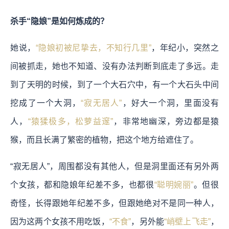
杀手“隐娘”是如何炼成的？
她说，
“隐娘初被尼挚去，不知行几里”
，年纪小，突然之
间被抓走，她也不知道、没有办法判断到底走了多远。走
到了天明的时候，到了一个大石穴中，有一个大石头中间
挖成了一个大洞，
“寂无居人”
，好大一个洞，里面没有
人，
“猿猱极多，松萝益邃”
，非常地幽深，旁边都是猿
猴，而且长满了繁密的植物，把这个地方给遮住了。
“寂无居人”，周围都没有其他人，但是洞里面还有另外两
个女孩，都和隐娘年纪差不多，也都很
“聪明婉丽”
。但很
奇怪，长得跟她年纪差不多，但跟她绝对不是同一种人，
因为这两个女孩不用吃饭，
“不食”
，另外能
“峭壁上飞走”
，