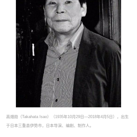
高畑勋（Takahata Isao）（1935年10月29日—2018年4月5日），出生
于日本三重县伊势市，日本导演、编剧、制作人。