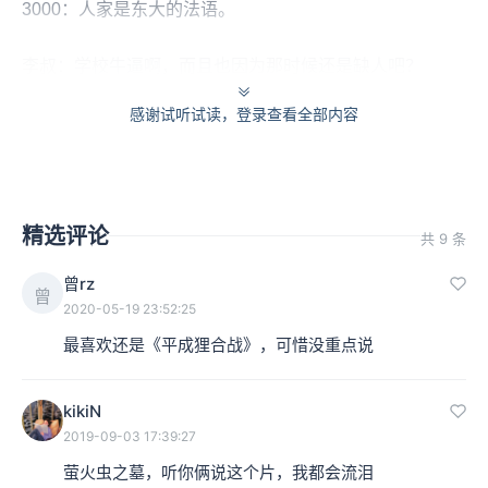
3000：人家是东大的法语。
李叔：学校牛逼啊，而且也因为那时候还是缺人吧？
感谢试听试读，登录查看全部内容
3000：那个时候电影正在从实拍动画，电视这几方面正在
大的探讨的过程中，所以每年都会有大量的像东大这种高
材生想进入文艺阵地，你就算算他毕业是哪年就知道了。
精选评论
共 9 条
李叔：差不多1960年左右。
曾rz
曾
2020-05-19 23:52:25
3000：接下来要怎么样了？
最喜欢还是《平成狸合战》，可惜没重点说
李叔：要闹革命。
kikiN
3000：对。他们那个时候就是要传达自己的左派思想，所
2019-09-03 17:39:27
有的文艺阵线都是左派的，所以他们就想进入这样的地方
萤火虫之墓，听你俩说这个片，我都会流泪