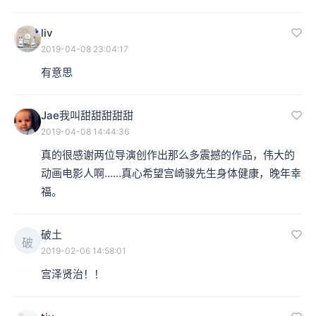
去传达他们的思想。
liv
李叔：连起来了。他差不多1960年左右进入东映，先后参
2019-04-08 23:04:17
有意思
与了很多的电视动画以及电影动画的制作，《阿尔卑斯山
的少女》算是他的一个代表作，还有《三千里寻母记》。
Jae我叫甜甜甜甜甜
李叔：好像中国引进过的，对吧？
2019-04-08 14:44:36
真的很感谢两位导演创作出那么多震撼的作品，伟大的
动画电影人啊……真心希望宫崎骏先生身体健康，晚年幸
福。
破土
破
2019-02-06 14:58:01
宫泽贤治！！