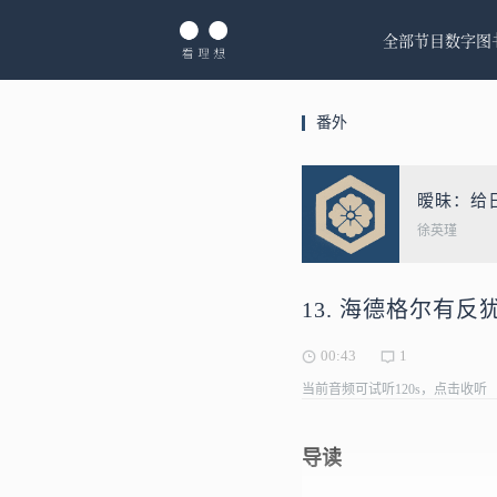
全部节目
数字图
番外
暧昧：给
徐英瑾
13. 海德格尔有反
00:43
1
当前音频可试听120s，点击收听
导读