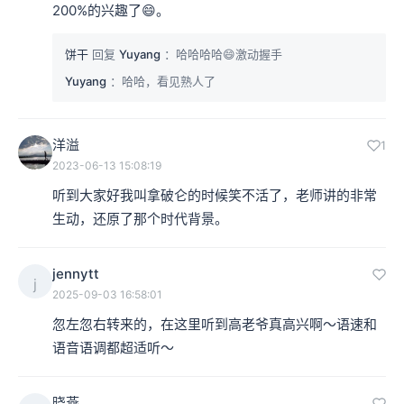
200%的兴趣了😄。
饼干
回复
Yuyang
：哈哈哈哈😄激动握手
Yuyang
：哈哈，看见熟人了
洋溢
1
2023-06-13 15:08:19
听到大家好我叫拿破仑的时候笑不活了，老师讲的非常
生动，还原了那个时代背景。
jennytt
j
2025-09-03 16:58:01
忽左忽右转来的，在这里听到高老爷真高兴啊～语速和
语音语调都超适听～
晓燕