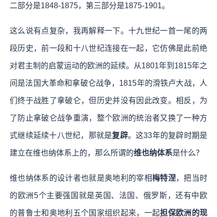
二部分是1848-1875，第三部分是1875-1901。
这么说有点复杂，我再解释一下。十九世纪一首一尾的两
段历史，前一段和十八世纪连接在一起，它仿佛是此前绝
对君主制的启蒙运动的欧洲的延续。从1801年到1815年之
间是法国大革命和拿破仑战争，1815年的滑铁卢大战，人
们终于战胜了拿破仑，但历史并没有因此改变。相反，为
了防止拿破仑战争重演，整个欧洲的统治者又换了一种方
式继续延续十八世纪，那就是
复辟
。这33年的复辟时期是
建立在维也纳体系上的，那么所谓的
维也纳体系
是什么？
维也纳体系的设计者也就是奥地利的宰相
梅特涅
，把当时
的欧洲5个主要强国就是英国、法国、俄罗斯，还有中欧
的普鲁士和奥地利五个国家组织起来，一起
担保欧洲的现