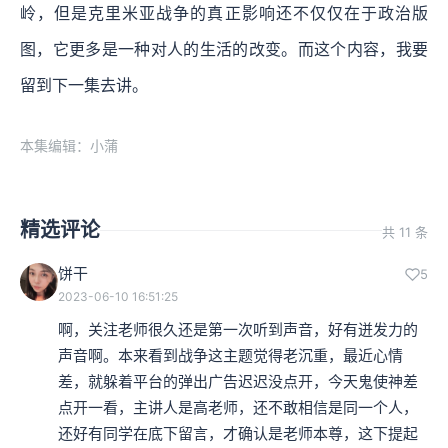
岭，但是克里米亚战争的真正影响还不仅仅在于政治版
图，它更多是一种对人的生活的改变。而这个内容，我要
留到下一集去讲。
本集编辑：小蒲
精选评论
共 11 条
饼干
5
2023-06-10 16:51:25
啊，关注老师很久还是第一次听到声音，好有迸发力的
声音啊。本来看到战争这主题觉得老沉重，最近心情
差，就躲着平台的弹出广告迟迟没点开，今天鬼使神差
点开一看，主讲人是高老师，还不敢相信是同一个人，
还好有同学在底下留言，才确认是老师本尊，这下提起