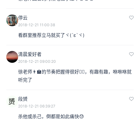
停云
2018-12-21 11:00:38
看群里推荐立马就买了ヾ(´ε`ヾ)
清晨爱好者
2018-12-21 09:00:20
徐老师👨‍🏫的节奏把握得很好👍🏿，有趣有趣，咻咻咻就
听完了
段赟
2018-12-21 06:39:27
杀他或杀己，倒都是如此痛快😓
01:41