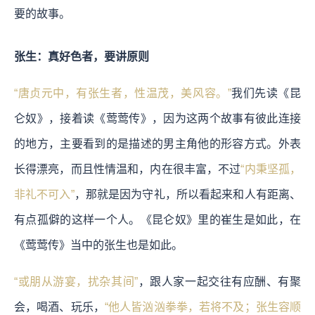
要的故事。
张生：真好色者，要讲原则
“唐贞元中，有张生者，性温茂，美风容。”
我们先读《昆
仑奴》，接着读《莺莺传》，因为这两个故事有彼此连接
的地方，主要看到的是描述的男主角他的形容方式。外表
长得漂亮，而且性情温和，内在很丰富，不过
“内秉坚孤，
非礼不可入”
，那就是因为守礼，所以看起来和人有距离、
有点孤僻的这样一个人。《昆仑奴》里的崔生是如此，在
《莺莺传》当中的张生也是如此。
“或朋从游宴，扰杂其间”
，跟人家一起交往有应酬、有聚
会，喝酒、玩乐，
“他人皆汹汹拳拳，若将不及；张生容顺