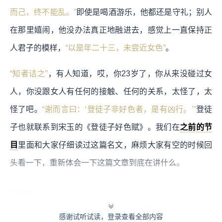
而己，终不能乱。”
即使是喝酒游乐，他都还是守礼；别人
在那里嬉闹，他没办法真正地融进去，感觉上一直保持正
人君子的模样，
“以是年二十三，未尝近女色”
。
“知者诘之”
，有人知道，哎，你23岁了，你从来没碰过女
人，你没跟女人有任何的接触、任何的关系，太怪了，太
怪了吧。
“谢而言曰：‘登徒子非好色者，是有凶行。’”
登徒
子也就联系到宋玉的《登徒子好色赋》。我们在
之前的节
目
里面和大家仔细读过这篇名文，麻烦大家有空的时候回
头看一下，重新体会一下这篇文章到底在讲什么。
本集编辑：ZY
感谢试听试读，登录查看全部内容