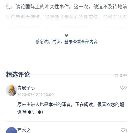
使，谈论国际上的冲突性事件。这一次，他迫不及待地前
往俄罗斯大使馆，说明他非常关心这件事情，已经无法再
遵循过去的惯例。后来，方济各还致电乌克兰总统泽连斯
基，表示梵蒂冈正在努力寻找“谈判的空间”，并称“教会会
感谢试听试读，登录查看全部内容
竭尽全力为和平服务”。3月初，方济各还宣布，他将派遣
两位枢机前往乌克兰，这也被认为是梵蒂冈一个极不寻常
的外交举动。
精选评论
共 3 条
在这些表态和行动的背后，我们可以看出，现任教宗方济
青皮子🍊
2
2023-07-12 11:03:00
各是一个非常现代化的宗教领袖，而且对时事有着非常迅
原来主讲人也是本书的译者，正在阅读，很喜欢您的翻
速的反应。他崇尚和平，关注被战争波及的普罗大众。如
译哦(●'◡'●)
果你关注他平日的工作状态，你还会发现，他曾对很多现
代世界的议题发表过观点，比如说，他承认进化论和宇宙
西木之
1