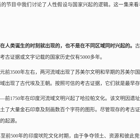
面的节目中我们讨论了人性假设与国家兴起的逻辑。这一集来看
在人类诞生的时刻就出现的，也不是在不同区域同时兴起的。
古
考古证据或文字记载的国家历史仅有5000多年。
元前3500年左右，两河流域出现了苏美尔文明和早期的苏美尔国家
河流域出现了古代埃及王朝。按照可信的考古证据，它们就是最早
00—前1750年在印度河流域文明兴起了哈拉帕文化。该文明因遗
土了大量金石印章及刻画数百个字符的图形。尽管现存的考古证
的起源。
0年至前500年的印度吠陀文化时期，由于争夺领土、资源和彼此