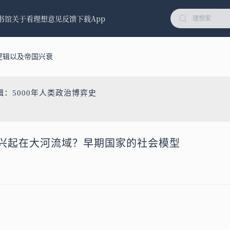
书馆
关于看理想
意见反馈
下载App
逻辑以及帝国兴衰
辑：5000年人类政治博弈史
先兴起在大河流域？早期国家的社会模型