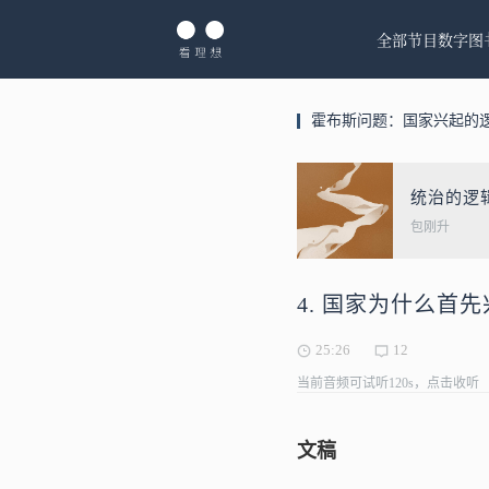
全部节目
数字图
霍布斯问题：国家兴起的
统治的逻
包刚升
4. 国家为什么首
25:26
12
当前音频可试听120s，点击收听
文稿