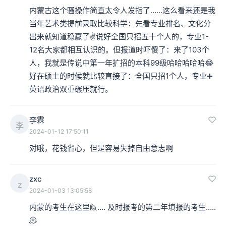
内蒙古这个骚操作简直太令人发指了……这么看来还是我
当年艺术类提前录取比较科学：先看专业排名、文化分
出来就知道稳赢了✌️说好全国只招五十个人的，专业1-
12名大家都相互认识的。但报道时吓傻了：来了103个
人，我就是传说中第一年扩招的本科99级哈哈哈哈哈😂
好在硕士的时候就比较直接了：全国只招1个人，专业➕
英语政治双重碾压就行。
李霖
李
2024-01-12 17:50:11
对哦，花钱省心，但是容易失掉自由意志啊
zxc
z
2024-01-03 13:05:58
内蒙的考生在这里🙋…. 及时报考的第二年填报的考生…..
🫠