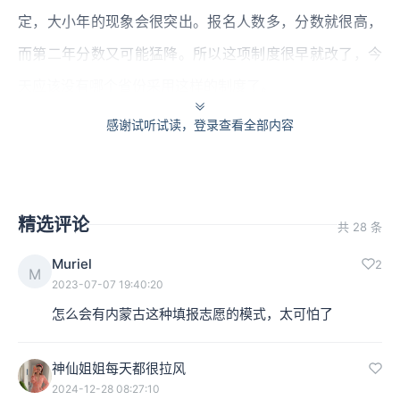
定，大小年的现象会很突出。报名人数多，分数就很高，
而第二年分数又可能猛降。所以这项制度很早就改了，今
天应该没有哪个省份采用这样的制度了。
感谢试听试读，登录查看全部内容
又比如顺序志愿和平行志愿的问题。在过去，绝大多数省
份都采用顺序志愿，也就是绝对地看重第一志愿。比如我
的高考分数可能仅比上海交大低1分，但因为我的第一志
精选评论
共 28 条
愿填的是交大，没有把华东师大、华东理工等列在第一志
愿，华东师大、华东理工这些大学就不会录取我，他们优
Muriel
2
M
2023-07-07 19:40:20
先录取把他们填在第一志愿的考生，尽管他们的最终分数
怎么会有内蒙古这种填报志愿的模式，太可怕了
没有我高。
神仙姐姐每天都很拉风
本集编辑：夏夏、LinQ
2024-12-28 08:27:10