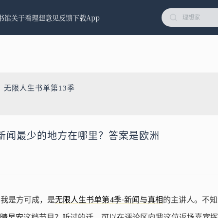
书馆
关于看理想
意见反馈
下载App
：无限人生书单第13季
新闻最少的地方在哪里？答案是欧洲
，我是方可成，是
无限人生书单第4季·新闻与真相
的主讲人。不知
晴早安
这档节目？听过的话，可以在评论区向我这位返场嘉宾挥