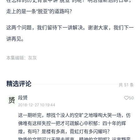
在怎样的历史背景中讲“脱亚”的呢？明治维新后的日本，
走上的是一条“脱亚”的道路吗？
这两个问题，我们留待下一讲解决。谢谢大家，我们下一
讲再见。
本集编辑：灰灰
精选评论
共 51 条
段赟
50
2018-12-27 10:19:44
这一期听完，想找个没人的空旷之地嚎啕大哭一场，仿
佛唯有这样失控一把才可疏解心中积郁：四十年的辉
煌，有吗？是楼有多高，霓虹灯有多闪耀吗？

物质的文明可以无限去拔高。精神的文明呢？远离野蛮