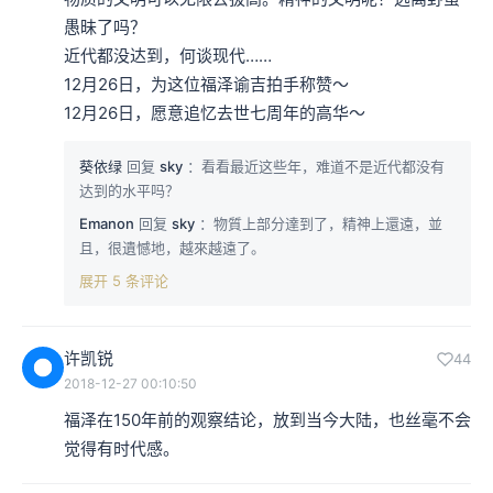
愚昧了吗？

近代都没达到，何谈现代……

12月26日，为这位福泽谕吉拍手称赞～

12月26日，愿意追忆去世七周年的高华～
葵依绿
回复
sky
：看看最近这些年，难道不是近代都没有
达到的水平吗？
Emanon
回复
sky
：物質上部分達到了，精神上還遠，並
且，很遺憾地，越來越遠了。
展开 5 条评论
许凯锐
44
2018-12-27 00:10:50
福泽在150年前的观察结论，放到当今大陆，也丝毫不会
觉得有时代感。