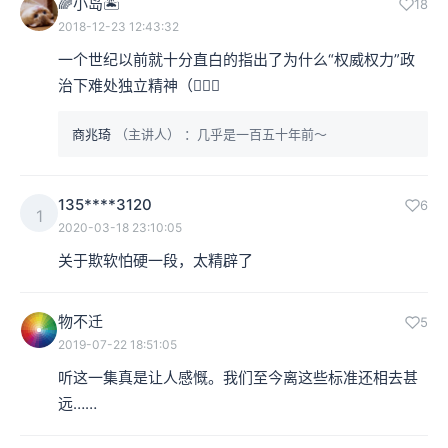
🌈小岛🏝
18
2018-12-23 12:43:32
一个世纪以前就十分直白的指出了为什么“权威权力”政
治下难处独立精神（🤷🏼‍♀️
商兆琦
（主讲人）
：几乎是一百五十年前～
135****3120
6
1
2020-03-18 23:10:05
关于欺软怕硬一段，太精辟了
物不迁
5
2019-07-22 18:51:05
听这一集真是让人感慨。我们至今离这些标准还相去甚
远……