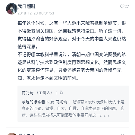
我自翩跹
27
2018-12-23 00:31:53
每年这个时候，总有一些人跳出来喊着抵制圣诞节，恨
不得赶紧闭关锁国，还自我感觉特爱国。听了这一讲，
觉得福泽渝吉的好多观点，对于今天的中国人来说仍然
值得深思。

不记得哪本教科书里说过，清朝末期中国变法图强的轨
迹是从科学技术到政治制度再到思想文化，然而思想文
化的变革谈何容易，只要还抱着老大帝国的傲慢与无
知，就永远走不到文明的前列。
商兆琦
（主讲人）
：👍
永远的思索者
回复
商兆琦
：记得有人说过:无知和无力不是
真正的问题，傲慢，自大，自傲，自满才是真正的问题，毛
病，这往往成为将来可能落后的重要开端之一。。。