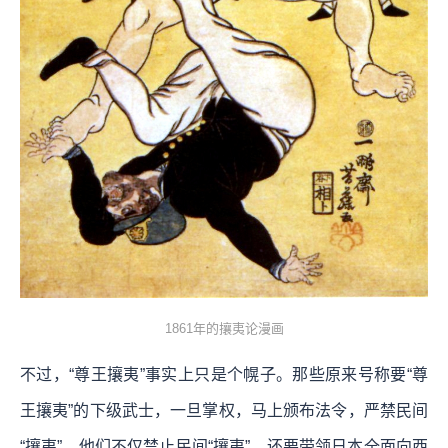
1861年的攘夷论漫画
不过，“尊王攘夷”事实上只是个幌子。那些原来号称要“尊
王攘夷”的下级武士，一旦掌权，马上颁布法令，严禁民间
“攘夷”。他们不仅禁止民间“攘夷”，还要带领日本全面向西