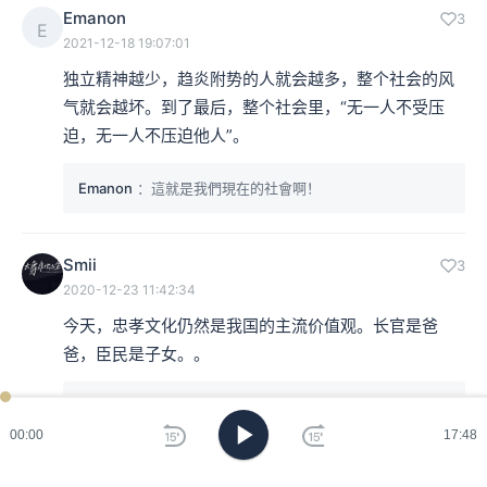
Emanon
3
E
2021-12-18 19:07:01
独立精神越少，趋炎附势的人就会越多，整个社会的风
气就会越坏。到了最后，整个社会里，“无一人不受压
迫，无一人不压迫他人”。
Emanon
：這就是我們現在的社會啊！
Smii
3
2020-12-23 11:42:34
今天，忠孝文化仍然是我国的主流价值观。长官是爸
爸，臣民是子女。。
波吉王子
：现在恐怕，又不是了，若是人人压迫他人，恐
怕，父母可能也会成为子女的受害者
00:00
17:48