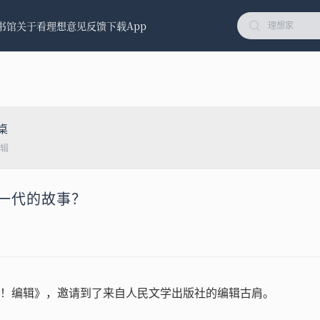
书馆
关于看理想
意见反馈
下载App
桌
辑
这一代的故事？
！编辑》，邀请到了来自人民文学出版社的编辑古肩。