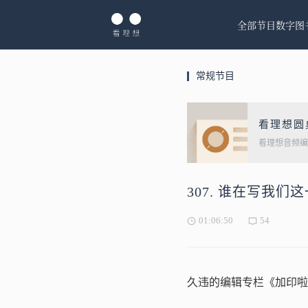
全部节目
数字图
常规节目
看理想圆
看理想音频编
307. 谁在写我们
01:06:50
54
久违的编辑专栏《加印啦