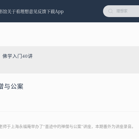
书馆
关于看理想
意见反馈
下载App
：佛学入门40讲
僧与公案
成庆老师于上海永福庵举办了“墨迹中的禅僧与公案”讲座，本期番外为讲座录音。