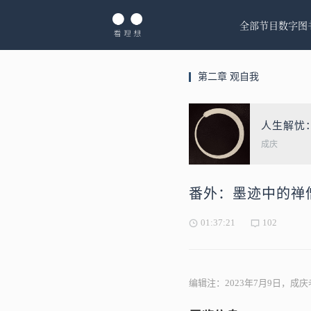
全部节目
数字图
第二章 观自我
人生解忧
成庆
番外：墨迹中的禅
01:37:21
102
编辑注：2023年7月9日，