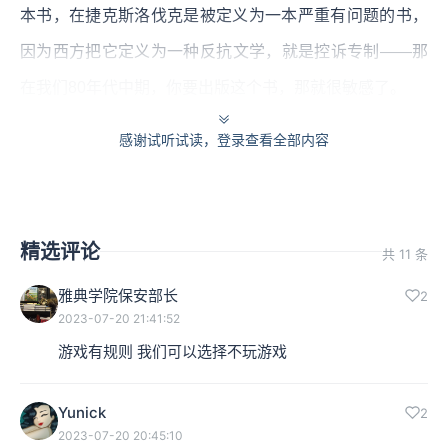
本书，在捷克斯洛伐克是被定义为一本严重有问题的书，
因为西方把它定义为一种反抗文学，就是控诉专制——那
在我们80年代中期，你要出版这个书，那就很敏感了。
后来往上报到国家出版署；然后里面还涉及到国外，还要
感谢试听试读，登录查看全部内容
送到外交部等等。这个里面很有意思，很有故事。当时正
好捷克斯洛伐克的总理要来访问中国，当时就没同意出
版，就觉得会影响国际关系。小小的一本小说，就涉及这
精选评论
共 11 条
么复杂的问题。到后来，到捷克的总理访问回去了，然后
雅典学院保安部长
2
2023-07-20 21:41:52
几经曲折，最后才把它出版了。
游戏有规则 我们可以选择不玩游戏
出版之后，引起的注意很大，一年就卖掉80万册，那是很
厉害的。当时出版，实际上前后有两本，一本就是《为了
Yunick
2
2023-07-20 20:45:10
告别的聚会》，这是在后面；前面的那本就是——它原来