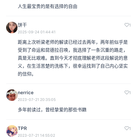
人生最宝贵的是有选择的自由
的翻译的名字，叫做《生命中不能承受之轻》，不像我们
现在翻译成《不能承受的生命之轻》。
饼干
1
2025-09-24 01:44:41
我想这么一个问题：80年代它为什么受那么大的一个重
距离上次听梁老师的解读已经过去两年，两年前似乎是
视。我是当时湖南韩少功他们一翻译出来，作家出版社一
受到了命运和昆德拉召唤，我选择了一条沉重的路走，
真是无比艰难。直到今天才彻底理解老师这段解说的意
出来我就看了，我也是深深地被打动啊。为什么会被打动
义，在生活苦楚的洗练下，很幸运找到了自己内心坚实
呢？从今天回想起来，首先一点就这个这本书，对于在现
的信仰。
代社会里，现在世界之中，作为一个个体的人，他的生命
价值是什么？
nerrice
1
2023-07-21 20:35:05
多年前读过，曾经挚爱的那些书籍
本集编辑：小马、roc
TPR
1
2023-07-21 14:55:02