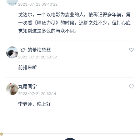
2023-07-23 09:40:22
戈达尔，一个以电影为志业的人。依稀记得多年前，第
一次看《精疲力尽》的时候，迷糊之处不少，但打心底
觉知到这是多么的与众不同。
飞升的蕾梅黛丝
2023-07-21 20:53:32
前排来听
丸尾同学
2023-07-21 20:52:14
李老师，晚上好
ken
已过