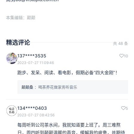
本集编辑：颠颠
精选评论
共 48 条
137****3535
10
2023-07-27 11:09:46
跑步、发呆、阅读、看电影，假期必备“四大金刚”！
颠颠桑
：喝茶养花做家务听音乐
134****0403
5
2023-07-27 08:42:56
每周听到公司茶水间，我就知道要上班了。周三难熬
日，周四听到颠颠温暖的声音，缓解我的疲惫，并期待