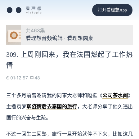
打开看理想App
共463集
看理想音频编辑 · 看理想圆桌
309. 上周刚回来，我在法国燃起了工作热
情
01:12:57
48
三个多月前曾邀请我的同事大老师和隔壁《
公司茶水间
》
主播袁梦
聊疫情后去泰国的旅行
，大老师分享了他久违出
国行的兴奋与生疏。
不过一回生二回熟，旅行一旦开始就停不下来，比如这几