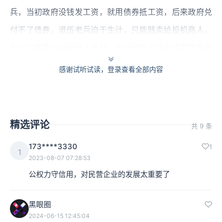
兵，当初政府没钱发工资，就用债券抵工资，后来政府兑
付不了债券，退伍老兵迫于生计，只能贱卖给投机商人，
现在如果要向投机商人兑付，那对退伍老兵来讲显然是不
公平的。
感谢试听试读，登录查看全部内容
因此麦迪逊提出了“区分”方案，他认为汉密尔顿政策出台
前债券升值的利润归投机者，政策出台后的所有利润归最
精选评论
共 9 条
初持有者，这听上去似乎更公平。
173****3330
1
1
但汉密尔顿坚决反对，他认为，
很多债券已经倒卖过很多
2023-08-07 07:28:53
次了，很难找到最初的债券持有者，这在技术上是完全无
公权力守信用，对民营企业的发展太重要了
法实现的；但更为重要的是，当政府不能兑付债券时，投
黑眼圈
机商人从退伍老兵那里低价购买债券，解决了退伍老兵的
2024-06-15 12:45:04