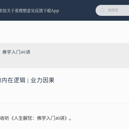
书馆
关于看理想
意见反馈
下载App
：佛学入门40讲
的内在逻辑 | 业力因果
收听《人生解忧：佛学入门40讲》。