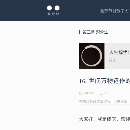
全部节目
数字图
第三章 观众生
人生解忧
成庆
16. 世间万物运作
30:59
69
当前音频可试听120s，点击收听
大家好，我是成庆，欢迎