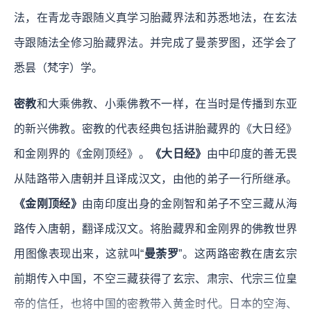
法，在青龙寺跟随义真学习胎藏界法和苏悉地法，在玄法
寺跟随法全修习胎藏界法。并完成了曼荼罗图，还学会了
悉昙（梵字）学。
密教
和大乘佛教、小乘佛教不一样，在当时是传播到东亚
的新兴佛教。密教的代表经典包括讲胎藏界的《大日经》
和金刚界的《金刚顶经》。
《大日经》
由中印度的善无畏
从陆路带入唐朝并且译成汉文，由他的弟子一行所继承。
《金刚顶经》
由南印度出身的金刚智和弟子不空三藏从海
路传入唐朝，翻译成汉文。将胎藏界和金刚界的佛教世界
用图像表现出来，这就叫“
曼荼罗
”。这两路密教在唐玄宗
前期传入中国，不空三藏获得了玄宗、肃宗、代宗三位皇
帝的信任，也将中国的密教带入黄金时代。日本的空海、