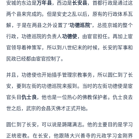
安城的东边是
万年县
，西边是
长安县
，首都行政是通过这
两个县来完成的。但是安史之乱以后，原有的行政体系瓦
解，于是在两县之外设置了“
功德巡院
”，总揽京城的整个
行政，功德巡院的负责人
功德使
，由宦官担任。再加上宦
官领导着神策军，所以到八世纪末的时候，长安的军事和
民政已经都由宦官控制了。
并且，功德使也开始插手管理宗教事务，所以圆仁到了长
安，要到左街的功德巡院来报到。当时的左街功德使是宦
官头目
仇士良
，他也是一位热心的佛教保护者。仇士良去
世之后，武宗的会昌灭佛才正式开始。
圆仁到了长安，可以说是踌躇满志。他的主要目的是学习
正统密教。在长安，他跟随大兴善寺的元政学习金刚界