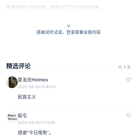
最澄和圆仁到中国，都是为了学习这种密教。
零距离见证“会昌毁佛”
感谢试听试读，登录查看全部内容
佛教在传入中国后，总共经历过四次关乎生存的大的镇
压。第一次是446年北魏太武帝毁佛；第二次是574到577
年间北周武帝毁佛；第三次是圆仁亲历的唐武宗会昌毁
精选评论
共 4 条
佛，第四次是955年后周世宗的毁佛。根据这些皇帝的称
夏洛克Holmes
号，这四次佛教劫难总称为“
三武一宗法难
”。
2023-08-29 23:45:01
民族主义
本集编辑：小蝉、LinQ
姤屯
2023-08-29 21:22:56
感谢“今日限免”。
