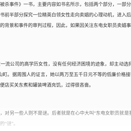
被杀事件》一书，主要内容如书名所示，包括两个部分，一部分
书前半部分探究一位精英白领女性走向卖娼的心理动机，进入后
的背景和事件的审判过程，因此，如果因关注东电女职员卖娼事
一流公司的高学历女性，没有任何经济困境的迹象，却主动选择
山町。据周围人的证言，她以两万至五千日元不等的低廉价格接
便店买关东煮和罐装啤酒充饥，过得很吝啬。
，对另一些人则不是谜。后者就是在心中大叫“东电女职员就是
的“谜”。