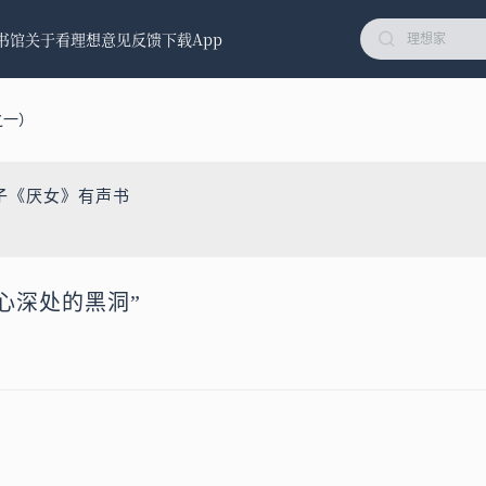
书馆
关于看理想
意见反馈
下载App
之一）
子《厌女》有声书
内心深处的黑洞”