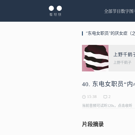
全部节目
数字图
“东电女职员”的厌女症（
上野千鹤
上野千鹤子
40. 东电女职员“
15:38
2
当前音频可试听120s，点击收听
片段摘录