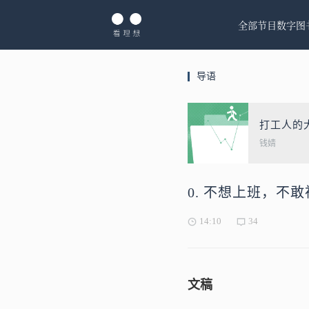
全部节目
数字图
导语
打工人的
钱婧
0. 不想上班，不
14:10
34
文稿