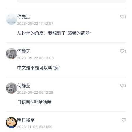
本动漫《棋魂》的自制同人动画，是由一个《棋魂》的粉
丝自己用一年零八个月制作的，并且找了一些网友配音，
你先走
1
2023-09-22 17:42:07
希望能够续拍当时没有结束的这部动画片。虽然只有短短
从粉丝的角度，我想到了“弱者的武器”
一集，但是和原作非常接近，几乎可以以假乱真，引发了
一波回忆杀。
何静芝
1
2023-09-22 06:13:08
中文是不是可以叫“痴”
何静芝
1
2023-09-22 06:12:28
日语叫“控”哈哈哈
明日将至
2023-11-05 15:31:59