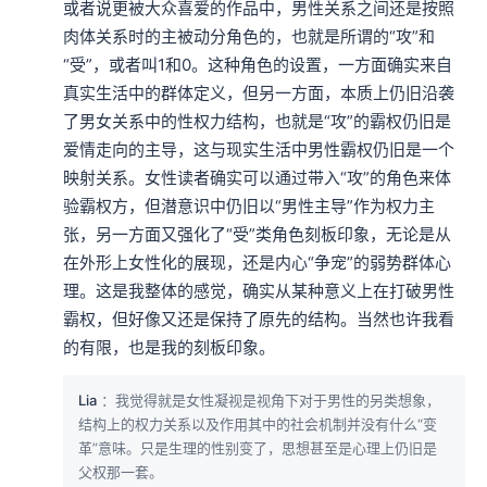
或者说更被大众喜爱的作品中，男性关系之间还是按照
超出正常需求去购买数字产品和实体产品，给家庭造成经
肉体关系时的主被动分角色的，也就是所谓的“攻”和
“受”，或者叫1和0。这种角色的设置，一方面确实来自
济负担，也造成很多浪费。
真实生活中的群体定义，但另一方面，本质上仍旧沿袭
了男女关系中的性权力结构，也就是“攻”的霸权仍旧是
可能大家还记得2021年5月，网络综艺节目《青春有你第
爱情走向的主导，这与现实生活中男性霸权仍旧是一个
三季》中，一些粉丝为了给偶像打榜投票，购买赞助商的
映射关系。女性读者确实可以通过带入“攻”的角色来体
验霸权方，但潜意识中仍旧以“男性主导”作为权力主
奶制品，但是他们不是消费该产品，只是为了获得瓶盖上
张，另一方面又强化了“受”类角色刻板印象，无论是从
的二维码去投票，最后甚至出现专门雇人开盖将奶倒掉的
在外形上女性化的展现，还是内心“争宠”的弱势群体心
荒唐行为。粉丝的这一系列的极端行为直接导致了国家对
理。这是我整体的感觉，确实从某种意义上在打破男性
霸权，但好像又还是保持了原先的结构。当然也许我看
粉圈进行治理。
的有限，也是我的刻板印象。
但是粉丝及粉圈真的仅仅只是上述刻板印象中呈现的那样
Lia
：我觉得就是女性凝视是视角下对于男性的另类想象，
吗？
其实除了这些极端的、被商业化操纵的粉丝行为外，
结构上的权力关系以及作用其中的社会机制并没有什么“变
革”意味。只是生理的性别变了，思想甚至是心理上仍旧是
还存在着另一些类型的粉丝。
比如最近我被推送了一个日
父权那一套。