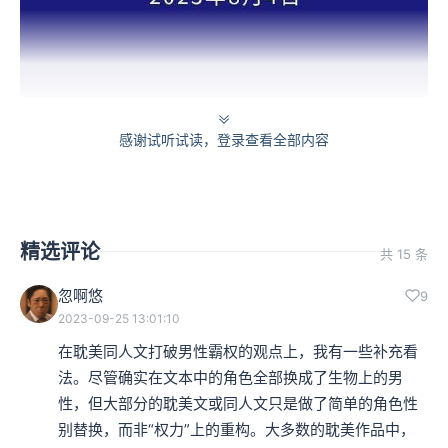
西安警方通报奥体中心体育场粉丝打架，图源：“凤凰网”官方微博
感谢试听试读，登录查看全部内容
在许多成人，尤其是男性成人眼中，粉丝是一群缺乏理
性、行为夸张、分不清现实与虚幻、生活在自己的世界
中，行为极端的，在情感与智力上均不成熟的人。
有一段
精选评论
共 15 条
时间，一些极端的明星粉丝经常网暴那些对他们的偶像不
忽啊悠
9
敬的人，不仅在社交媒体上发起有组织的攻击，同时还在
2023-09-25 13:01:10
在耽美同人文打破男性霸权的观点上，我有一些补充看
线下举报和骚扰他们的假想敌。
法。尽管确实在文本中的角色全部换成了生物上的男
性，但大部分的耽美文或同人文只是做了简单的角色性
同时粉丝们为了让自己的偶像在排行榜、热搜榜、电视节
别替换，而非“权力”上的重构。大多数的耽美作品中，
目以及一些品牌商业活动中成为第一，不惜给彼此压力，