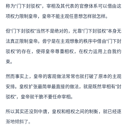
称为“门下封驳权”，宰相及其代表的官僚体系可以借由这
项权力限制皇帝，皇帝不能主观任意想怎样就怎样。
但“门下封驳权”当然不是绝对的，光靠“门下封驳权”本身无
法真正限制皇帝。毋宁是在主观想象的秩序中借由“门下封
驳权”的存在，使得皇帝尊重相权，在权力运用上自我约
束。
然而事实上，皇帝的客观做法常常也就打破了原本的主观
安排。皇权扩张最简单最直接的做法，就是既然宰相有“封
驳权”，皇帝就干脆不要任命宰相。
所以其实还没到中唐，皇权和相权之间的制衡，就已经逐
渐地倾斜了。