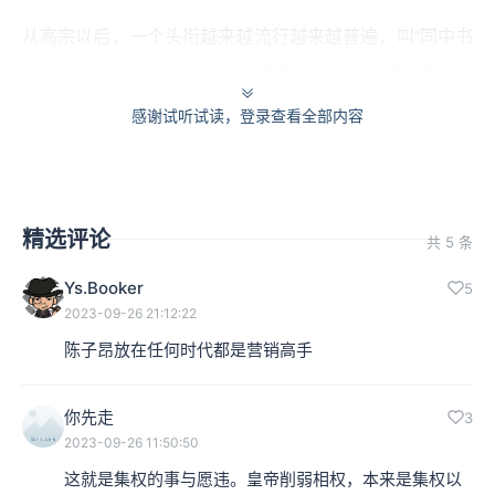
从高宗以后，一个头衔越来越流行越来越普遍，叫“同中书
门下”，关键就在这个“同”字，意思是让你做宰相的事，但
没有要给你宰相的身分与地位，再说得更明白一点，没有
感谢试听试读，登录查看全部内容
要让你可以动用“封驳权”来反对皇帝、限制皇帝。
到后来又有“同中书门下平章事”，这个更长的职事官名称
精选评论
共 5 条
是要进一步地确认，是从所做的事情上看，你和宰相一
Ys.Booker
5
样，但是换另外一个方向来看，在身份地位上那就不一样
2023-09-26 21:12:22
了。这是将真正带领官僚体系的人在位阶上，尤其是相对
陈子昂放在任何时代都是营销高手
于皇帝的地位上再降了一等。
你先走
3
本集编辑：小蝉
2023-09-26 11:50:50
这就是集权的事与愿违。皇帝削弱相权，本来是集权以