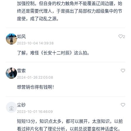
加强控制。但自身的权力触角并不能覆盖辽阔边疆，始
终还是需要代理人，于是搞出了局部权力超级集中的节
度使，成了动乱之源。
如风
2
2023-10-04 14:39:38
了解，难怪《长安十二时辰》这么拍。
雪索
2024-01-26 22:05:08
想营销也得有钱啊！
尘砂
尘
2023-10-01 16:46:09
短短13分，知识点太多，都可以展开，太涨知识，以前
看过碎片化有了理论分析，以前总说要皇权神话虚化，