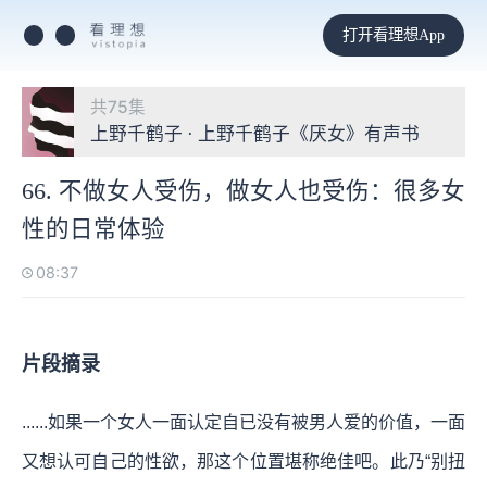
打开看理想App
共75集
上野千鹤子 · 上野千鹤子《厌女》有声书
66. 不做女人受伤，做女人也受伤：很多女
性的日常体验
08:37
片段摘录
......如果一个女人一面认定自已没有被男人爱的价值，一面
又想认可自己的性欲，那这个位置堪称绝佳吧。此乃“别扭