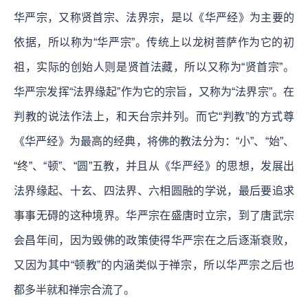
华严宗，又称贤首宗、法界宗，是以《华严经》为主要的
依据，所以称为“华严宗”。传统上以龙树菩萨作为它的初
祖，实际的创始人则是贤首法藏，所以又称为“贤首宗”。
华严宗发挥“法界缘起”作为它的宗旨，又称为“法界宗”。在
判教的说法作法上，和天台宗并列。而它“判教”的方式尊
《华严经》为最高的经典，将佛的教法分为：“小”、“始”、
“终”、“顿”、“圆”五教，并且从《华严经》的思想，发展出
法界缘起、十玄、四法界、六相圆融的学说，最后要追求
事事无碍的这种境界。华严宗在盛唐时立宗，到了唐武宗
会昌年间，因为毁佛的政策使得华严宗在之后逐渐衰败，
又因为其中“顿教”的内涵类似于禅宗，所以华严宗之后也
都多半就和禅宗合流了。