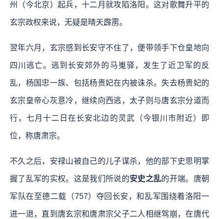
州（今北京）起兵，十二月就攻陷洛阳。这对歌舞升平的
玄宗政权来说，无疑是晴天霹雳。
翌年六月，玄宗感到长安守不住了，便带领手下仓皇地向
四川逃亡。逃到长安郊外的马嵬驿，发生了近卫军的反
乱，杨国忠一族、包括杨贵妃在内被诛杀。失去杨贵妃的
玄宗皇帝心灰意冷，继续向西逃，太子则与唐玄宗分道而
行，七月十二日在长安北边的灵武（今银川市附近）即
位，称唐肃宗。
不久之后，安禄山被自己的儿子谋杀，他的部下史思明掌
握了乱军的实权。这是我们所说的
安史之乱
的开端。唐朝
军队在至德二载（757）夺回长安，和乱军围绕着洛阳一
进一退，直到唐玄宗和唐肃宗父子二人相继驾崩，在唐代