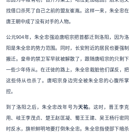
找借口杀死了自己之前的盟友崔胤。这样一来，朱全忠在
唐王朝中成了没有对手的人物。
公元904年，朱全忠强迫唐昭宗把首都迁到洛阳，因为洛
阳是朱全忠的势力范围。同时，长安附近的居民也要强制
搬迁。皇帝的禁卫军早就被解散了，跟随唐昭宗的只剩下
一些少年侍从。在迁徙的路上，朱全忠栽脏他们谋反，把
这些侍从也杀了。唐昭宗身边完全被朱全忠的心腹所掌
控。
到了洛阳之后，朱全忠改年号为
天祐
。这时，晋王李克
用、岐王李茂贞、楚王赵匡凝、蜀王王建、吴王杨行密同
时反水，旗帜鲜明地要打倒朱全忠。朱全忠指使部下暗杀