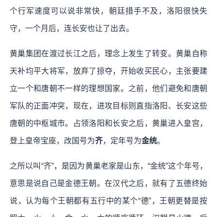
个行军速度可以说非常快，朝廷措手不及，洛阳很快失
守，一个月后，连长安也让了出去。
黄巢集团在渡过长江之后，理念上发生了转变。黄巢自称
天补均平大将军，放弃了掠夺，开始收买民心，主张要建
立一个和唐朝不一样的理想国家。之前，他们避免和唐朝
军队的正面冲突，现在，进攻目标则直指洛阳、长安这些
唐朝的中枢城市。占领洛阳和长安之后，黄巢进入皇宫，
登上皇帝宝座，改国号为
齐
，定年号为
金统
。
之所以叫“齐”，是因为黄巢老家是山东，“金统”这个年号，
意思是说自己是金德王朝。在汉代之后，就有了五德终始
说，认为每个王朝都有五行中的某个“德”，王朝更替是按