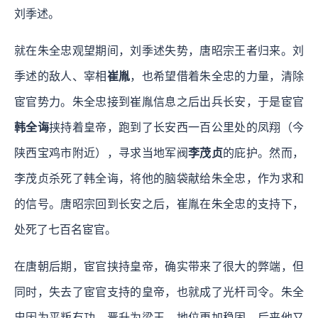
刘季述。
就在朱全忠观望期间，刘季述失势，唐昭宗王者归来。刘
季述的敌人、宰相
崔胤
，也希望借着朱全忠的力量，清除
宦官势力。朱全忠接到崔胤信息之后出兵长安，于是宦官
韩全诲
挟持着皇帝，跑到了长安西一百公里处的凤翔（今
陕西宝鸡市附近），寻求当地军阀
李茂贞
的庇护。然而，
李茂贞杀死了韩全诲，将他的脑袋献给朱全忠，作为求和
的信号。唐昭宗回到长安之后，崔胤在朱全忠的支持下，
处死了七百名宦官。
在唐朝后期，宦官挟持皇帝，确实带来了很大的弊端，但
同时，失去了宦官支持的皇帝，也就成了光杆司令。朱全
忠因为平叛有功，晋升为梁王，地位更加稳固。后来他又