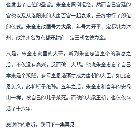
也发出了让位的圣旨。朱全忠照例拒绝，然而自己宫廷的
官僚以及从洛阳来的大唐百官一起哀求，最终举行了即位
的仪式。朱全忠改国号为
大梁
，年号为开平，定都城为汴
州，改汴州名为东都开封府，定王朝之德为金。
只是，朱全忠家里的大哥，听到朱全忠当皇帝的消息之
后，不仅没有高兴，反而破口大骂。他说朱全忠忘了自己
本来是个叛贼，多亏皇恩浩荡才成为唐朝的大臣，如此忘
恩负义，必将断子绝孙。五年之后，朱全忠和当年的安禄
山一样，被自己的儿子杀死。而他的大梁王朝，也仅仅存
活了十六年。
感谢你的收听，我们下一集再见。