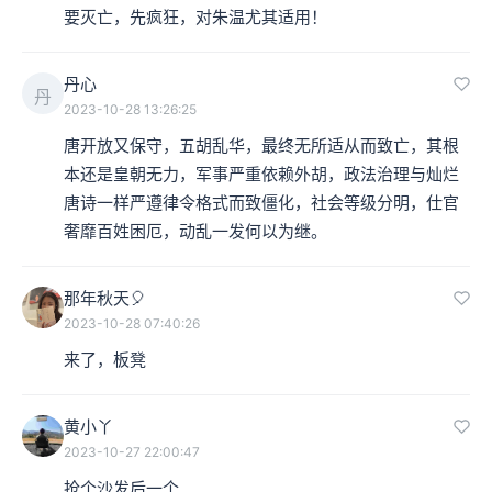
要灭亡，先疯狂，对朱温尤其适用！
丹心
丹
2023-10-28 13:26:25
唐开放又保守，五胡乱华，最终无所适从而致亡，其根
本还是皇朝无力，军事严重依赖外胡，政法治理与灿烂
唐诗一样严遵律令格式而致僵化，社会等级分明，仕官
奢靡百姓困厄，动乱一发何以为继。
那年秋天🎈
2023-10-28 07:40:26
来了，板凳
黄小丫
2023-10-27 22:00:47
抢个沙发后一个