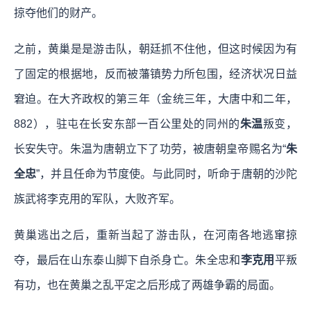
掠夺他们的财产。
之前，黄巢是是游击队，朝廷抓不住他，但这时候因为有
了固定的根据地，反而被藩镇势力所包围，经济状况日益
窘迫。在大齐政权的第三年（金统三年，大唐中和二年，
882），驻屯在长安东部一百公里处的同州的
朱温
叛变，
长安失守。朱温为唐朝立下了功劳，被唐朝皇帝赐名为“
朱
全忠
”，并且任命为节度使。与此同时，听命于唐朝的沙陀
族武将李克用的军队，大败齐军。
黄巢逃出之后，重新当起了游击队，在河南各地逃窜掠
夺，最后在山东泰山脚下自杀身亡。朱全忠和
李克用
平叛
有功，也在黄巢之乱平定之后形成了两雄争霸的局面。