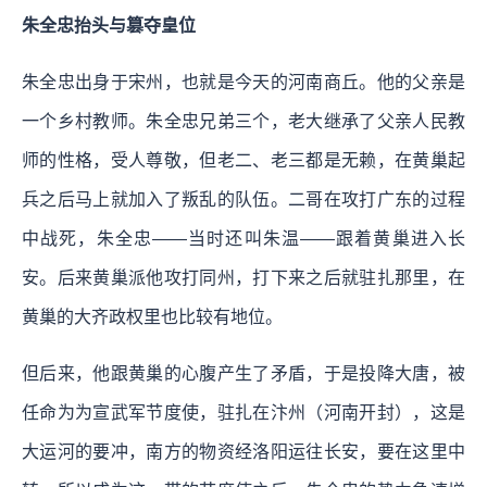
朱全忠抬头与篡夺皇位
朱全忠出身于宋州，也就是今天的河南商丘。他的父亲是
一个乡村教师。朱全忠兄弟三个，老大继承了父亲人民教
师的性格，受人尊敬，但老二、老三都是无赖，在黄巢起
兵之后马上就加入了叛乱的队伍。二哥在攻打广东的过程
中战死，朱全忠——当时还叫朱温——跟着黄巢进入长
安。后来黄巢派他攻打同州，打下来之后就驻扎那里，在
黄巢的大齐政权里也比较有地位。
但后来，他跟黄巢的心腹产生了矛盾，于是投降大唐，被
任命为为宣武军节度使，驻扎在汴州（河南开封），这是
大运河的要冲，南方的物资经洛阳运往长安，要在这里中