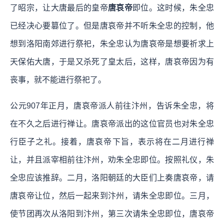
了昭宗，让大唐最后的皇帝
唐哀帝
即位。这时候，朱全忠
已经决心要篡位了。但是唐哀帝并不听朱全忠的控制，他
想到洛阳南郊进行祭祀，朱全忠认为唐哀帝是想要祈求上
天保佑大唐，于是又杀死了皇太后，这样，唐哀帝因为有
丧事，就不能进行祭祀了。
公元907年正月，唐哀帝派人前往汴州，告诉朱全忠，将
在不久之后进行禅让。唐哀帝派出的这位官员也对朱全忠
行臣子之礼。接着，唐哀帝下旨，表示将在二月进行禅
让，并且派宰相前往汴州，劝朱全忠即位。按照礼仪，朱
全忠应该推辞。二月，洛阳朝廷的大臣们上奏唐哀帝，请
唐哀帝让位，然后一起来到汴州，请朱全忠即位。三月，
使节团再次从洛阳到汴州，第三次请朱全忠即位，唐哀帝