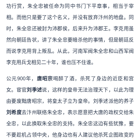
功行赏，朱全忠被任命为同中书门下平章事，相当于宰
相。而他只是要了这个名义，并没有放弃汴州的地盘。同
时，朱全忠还被封为沛郡侯，后来升为沛郡王。李克用虽
然向朝廷告状，讲了朱全忠要暗杀他的事情，但是朝廷反
而说李克用背上叛乱。从此，河南军阀朱全忠和山西军阀
李克用兵戈相见二十年，谁也压不住谁。
公元900年，
唐昭宗
喝醉了酒，杀死了身边的近臣和宫
女。宦官
刘季述
说，这样的皇帝无法治理天下，以此为理
由要废黜唐昭宗，将皇太子立为皇帝。刘季述派他的养子
刘希度
去汴州联络朱全忠，表示愿意把大唐的政权交给朱
全忠，以此换取朱全忠的支持。朱全忠这边有些犹豫，要
不要趁机占领中央，他身边也有人建议他杀死企图政变的