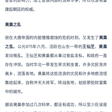
宦官的影响力，加上官僚内部的派系斗争，所以也没有重
建起朝廷的权威。
黄巢之乱
就在大唐帝国的内脏慢慢腐蚀的危机时刻，又发生了
黄巢
之乱
。公元875年六月，活跃在山东一带的
王仙芝
、
黄巢
发动叛乱。王仙芝和黄巢都从事过食盐走私，和政府一直
存在冲突。当时华北一带发生旱灾和虫害，许多灾民背井
离乡，流落各地。黄巢将这些流浪的灾民和许多地痞流氓
集结起来，自称冲天大将军，转战各地，劫掠那些财富集
中的城市。
据说黄巢参加过几次科举，都没有成功，所以至少应该是