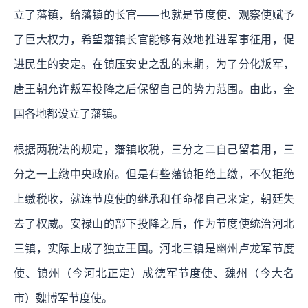
立了藩镇，给藩镇的长官——也就是节度使、观察使赋予
了巨大权力，希望藩镇长官能够有效地推进军事征用，促
进民生的安定。在镇压安史之乱的末期，为了分化叛军，
唐王朝允许叛军投降之后保留自己的势力范围。由此，全
国各地都设立了藩镇。
根据两税法的规定，藩镇收税，三分之二自己留着用，三
分之一上缴中央政府。但是有些藩镇拒绝上缴，不仅拒绝
上缴税收，就连节度使的继承和任命都自己来定，朝廷失
去了权威。安禄山的部下投降之后，作为节度使统治河北
三镇，实际上成了独立王国。河北三镇是幽州卢龙军节度
使、镇州（今河北正定）成德军节度使、魏州（今大名
市）魏博军节度使。