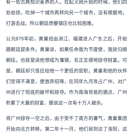
有一些古典知识素养的人。在起义刚开始的时候，他们四
处劫掠，吃掉一个城市再转向另一个城市，没有根据地，
打游击战，所以朝廷想要镇压也比较困难。
公元879年初，黄巢经由浙江、福建进入广东之后，开始
跟朝廷提条件。黄巢说，如果任命我为节度使，我就归顺
朝廷。也就是说他想成为藩镇，名正言顺地掠夺财富。可
是，朝廷却只答应给他一个更低的官职。黄巢和他的伙伴
们觉得不满意，便放弃招降，在同年九月攻占广州，对广
州进行了彻底的破坏和掠夺。作为南海贸易的据点，广州
积累了大量的财富，据说这一次有十万人被杀。
将广州掠夺一空之后，由于受不了南方的暑气，黄巢集团
开始向北方转移。第二年十一月，他们就到达了洛阳，这