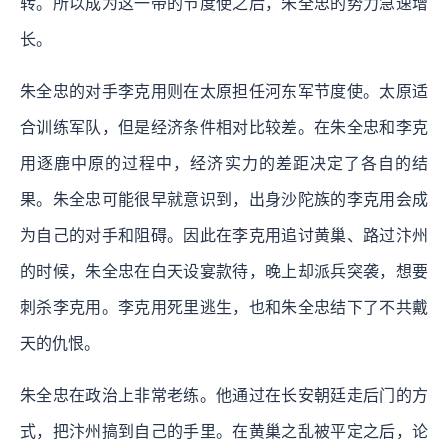
转。所以成为这一带的节度使之后，朱全忠的势力急速增
长。
朱全忠的对手李克用则在太原担任河东军节度使。太原适
合训练军队，但是经济条件相对比较差。在朱全忠和李克
用逐鹿中原的过程中，经济实力的差距决定了各自的结
果。朱全忠可能很早就意识到，出身沙陀族的李克用会成
为自己的对手和阻碍。因此在李克用追讨黄巢、路过汴州
的时候，朱全忠在白天设宴款待，晚上却派兵突袭，想要
刺杀李克用。李克用死里逃生，也和朱全忠结下了不共戴
天的仇恨。
朱全忠在政治上非常老练。他通过在长安朝廷走后门的方
式，把汴州搞到自己的手里。在黄巢之乱被平定之后，论