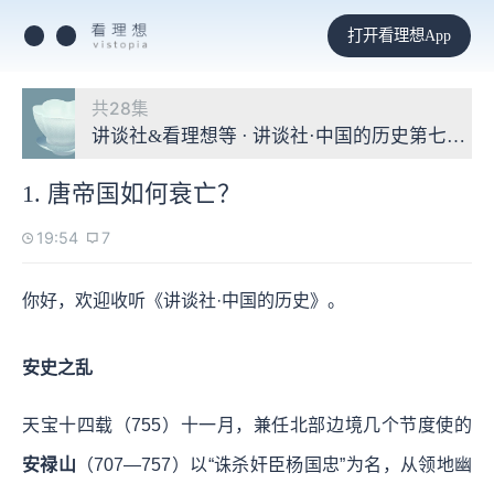
打开看理想App
共28集
讲谈社&看理想等 · 讲谈社·中国的历史第七季：
1. 唐帝国如何衰亡？
19:54
7
你好，欢迎收听《讲谈社·中国的历史》。
安史之乱
天宝十四载（755）十一月，兼任北部边境几个节度使的
安禄山
（707—757）以“诛杀奸臣杨国忠”为名，从领地幽