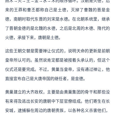
照木→火→土→金→水→木的顺序循环。汉朝是火德，后
来的王莽和曹丕都称自己是土德，灭掉了曹魏的晋是金
德，南朝时取代东晋的刘宋是水德。在北朝系统里，继承
了晋朝金德的是北魏的水德，之后是北周的木德、隋代的
火德，承接下来，唐朝是土德。
这些王朝交替是需要禅让仪式的，说明天命的更新是前朝
皇帝所认可的。虽然说肯定都是被按着头承认的，但这个
仪式还是要完成。不过，黄巢当皇帝，没有通过禅让，他
直接宣布自己是大唐帝国的继任者，是金德。
黄巢建立的大齐政权，主要是由黄巢集团的骨干和那些没
有来得及逃出长安的唐朝中下层官僚组成。他们寄生在长
安城，逮捕躲在周边的唐朝贵族，以各种名义杀害他们，