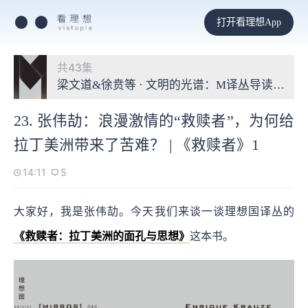
打开看理想App
共43集
梁文道&徐贲等 · 文明的光谱：M译丛导读第三季
23. 张伟劼：浪漫激情的“救赎者”，为何给
拉丁美洲带来了苦难？ | 《救赎者》1
14:11
5
大家好，我是张伟劼。今天我们来谈一谈理想国译丛的
《救赎者：拉丁美洲的面孔与思想》
这本书。