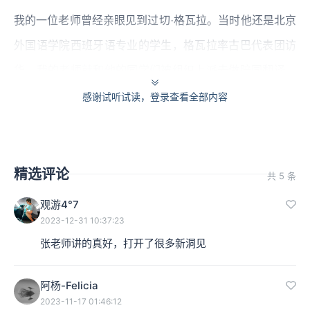
我的一位老师曾经亲眼见到过切·格瓦拉。当时他还是北京
外国语学院西班牙语专业的学生，格瓦拉率古巴代表团访
华，我的老师就和他的同学们被组织上派去做陪同翻译。
我的老师说，格瓦拉一点儿也没有官架子，很和气，同时
感谢试听试读，登录查看全部内容
魅力非凡，确实是人中之龙。
那是20世纪60年代初，古巴革命刚刚胜利不久，国内好几
精选评论
共 5 条
所高校都开始筹建西班牙语专业，以应对国家外交战略的
观游4°7
需要，因为在当时可以预见的是，社会主义革命将在拉丁
2023-12-31 10:37:23
美洲星火燎原，遍地开花。切·格瓦拉后来就辞去古巴政府
张老师讲的真好，打开了很多新洞见
的高官职务，跑去南美洲的丛林里继续革命去了。所谓革
命，按我们惯常的理解，就是革旧势力的命，砸烂一个旧
阿杨-Felicia
2023-11-17 01:46:12
世界，开创一个新世界。切·格瓦拉的思想中有一个核心观