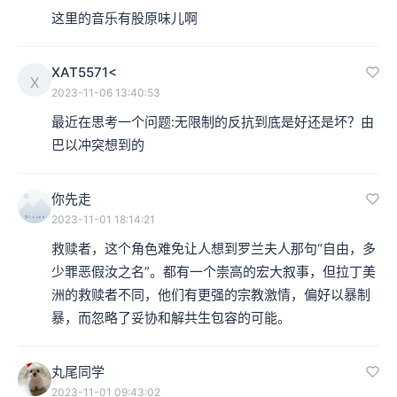
这里的音乐有股原味儿啊
念，那就是
革命的一大任务是造就“新人”
，仿佛
革命就意
味着与过去的一切决裂
。
XAT5571<
X
2023-11-06 13:40:53
本集编辑：小蒲
最近在思考一个问题:无限制的反抗到底是好还是坏？由
巴以冲突想到的
你先走
2023-11-01 18:14:21
救赎者，这个角色难免让人想到罗兰夫人那句“自由，多
少罪恶假汝之名”。都有一个崇高的宏大叙事，但拉丁美
洲的救赎者不同，他们有更强的宗教激情，偏好以暴制
暴，而忽略了妥协和解共生包容的可能。
丸尾同学
2023-11-01 09:43:02