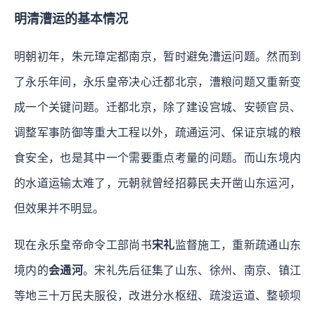
明清漕运的基本情况
明朝初年，朱元璋定都南京，暂时避免漕运问题。然而到
了永乐年间，永乐皇帝决心迁都北京，漕粮问题又重新变
成一个关键问题。迁都北京，除了建设宫城、安顿官员、
调整军事防御等重大工程以外，疏通运河、保证京城的粮
食安全，也是其中一个需要重点考量的问题。而山东境内
的水道运输太难了，元朝就曾经招募民夫开凿山东运河，
但效果并不明显。
现在永乐皇帝命令工部尚书
宋礼
监督施工，重新疏通山东
境内的
会通河
。宋礼先后征集了山东、徐州、南京、镇江
等地三十万民夫服役，改进分水枢纽、疏浚运道、整顿坝