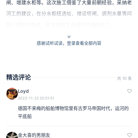
闸、增建水柜等。这次施工借鉴了大量前朝经验，采纳老
河工的建议，在分水枢纽选址、增设坝闸、调剂水量等问
题上都做出改进，极大提高了会通河的通航能力。
经过这次治理，会通河的通航能力大有提高，漕船载粮的
感谢试听试读，登录查看全部内容
限额由元朝的每艘船一百五十石提高到四百石。这样一
来，每年运送进京的漕粮数量也达到了四百万石。后来这
个数字就成为了定例。这次成功的水利施工，极大增强了
精选评论
共 10 条
永乐皇帝迁都北京的决心。会通河建成不久，永乐皇帝就
Loyd
宣布，以后漕运都通过大运河进行，漕粮海上运输被永久
2023-11-22 20:51:51
性废止。
德国不来梅的船舶博物馆里有古罗马帝国时代，运河的
平底船
本集编辑：夏夏
金大喜的男朋友