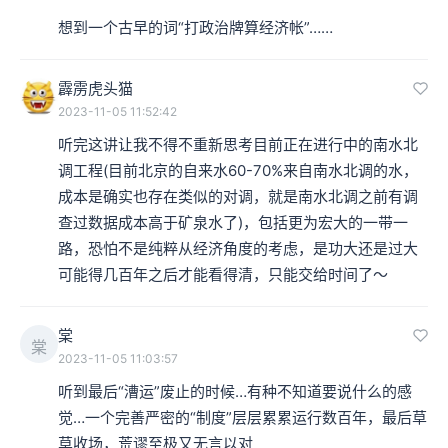
想到一个古早的词“打政治牌算经济帐”……
霹雳虎头猫
2023-11-05 11:52:42
听完这讲让我不得不重新思考目前正在进行中的南水北
调工程(目前北京的自来水60-70%来自南水北调的水，
成本是确实也存在类似的对调，就是南水北调之前有调
查过数据成本高于矿泉水了)，包括更为宏大的一带一
路，恐怕不是纯粹从经济角度的考虑，是功大还是过大
可能得几百年之后才能看得清，只能交给时间了～
棠
棠
2023-11-05 11:03:57
听到最后“漕运”废止的时候…有种不知道要说什么的感
觉…一个完善严密的“制度”层层累累运行数百年，最后草
草收场，荒谬至极又无言以对