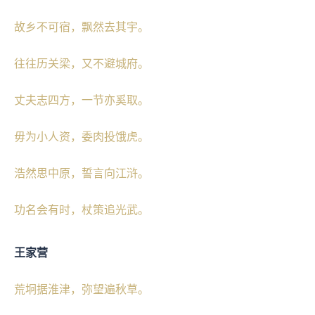
故乡不可宿，飘然去其宇。
往往历关梁，又不避城府。
丈夫志四方，一节亦奚取。
毋为小人资，委肉投饿虎。
浩然思中原，誓言向江浒。
功名会有时，杖策追光武。
王家营
荒坰据淮津，弥望遍秋草。