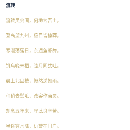
流转
流转吴会间，何地为吾土。
登高望九州，极目皆榛莽。
寒潮荡落日，杂遝鱼虾舞。
饥乌晚未栖，弦月阴犹吐。
晨上北固楼，慨然涕如雨。
稍稍去鬓毛，改容作商贾。
却念五年来，守此良辛苦。
畏途穷水陆，仇讐在门户。