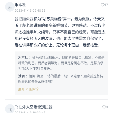
禾本杜
17
禾
2023-11-13 09:48:55
我把顾炎武称为“姑苏英雄榜”第一，最为佩服，今天又
听了段老师讲解的很多新鲜细节，更为感动。不过段老
师太极推手炉火纯青，只字不提自己的经历，可能是太
年轻没有经历大的波澜，也可能太早熟需要自保安全，
看在讲得那么好的份上，无论哪个理由，我都接受。
禾本杜
：雀鸟和精卫都衔木，但前者是给自己搭窝，不过是
精致的利己，而后者要填海，而且是身沉心不改，是努力承
担“保天下”的社会责任。
满满
：请问 精卫 一诗的最后一句什么意思？顾炎武这首诗
想表达的是什么感情啊？
展开 2 条评论
飞往外太空谁也别拦我
9
飞
2023-11-13 10:33:47