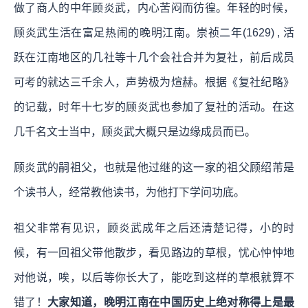
做了商人的中年顾炎武，内心苦闷而彷徨。年轻的时候，
顾炎武生活在富足热闹的晚明江南。崇祯二年(1629) , 活
跃在江南地区的几社等十几个会社合并为复社，前后成员
可考的就达三千余人，声势极为煊赫。根据《复社纪略》
的记载，时年十七岁的顾炎武也参加了复社的活动。在这
几千名文士当中，顾炎武大概只是边缘成员而已。
顾炎武的嗣祖父，也就是他过继的这一家的祖父顾绍芾是
个读书人，经常教他读书，为他打下学问功底。
祖父非常有见识，顾炎武成年之后还清楚记得，小的时
候，有一回祖父带他散步，看见路边的草根，忧心忡忡地
对他说，唉，以后等你长大了，能吃到这样的草根就算不
错了！
大家知道，晚明江南在中国历史上绝对称得上是最