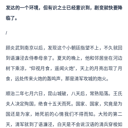
发达的一个环境，但有识之士已经意识到，剧变就快要降
临了。
/
顾炎武到南京以后，发现这个小朝廷指望不上，不久就回
到语濂泾去侍奉母亲了。夏天的晚上，他和邻居坐在河边
树下乘凉，“仰视月食，遥闻火炮”，天上的月亮出现了月
食，远处传来火炮的轰鸣声，那是清军攻城的炮火。
顺治二年七月六日，昆山城破，八天后，常熟陷落。王氏
夫人决定殉国，绝食十五天而死。国家、国家，究竟是为
国还是为家，她死前的心情我们不得而知。大殓的第二
天，清军就到了语濂泾，白天是不会说汉语的清兵穿梭如