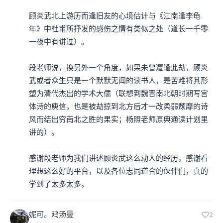
顾炎武北上游历而逢旧友的心境估计与《江南逢李龟
年》中杜甫所抒发的感伤之情有类似之处（道长一千零
一夜中有讲过）。

段老师说，换另外一个角度，如果未曾遭逢此劫，顾炎
武或者众生只是一个默默无闻的读书人，是苦难将其形
塑为清代杰出的学术大儒（联想到魏晋南北朝时期写宫
体诗的庾信，也是被劫掠到北方后才一改柔弱颓靡的诗
风而结出穷南北之胜的果实；杨照老师原典通读计划里
讲的）。

感谢段老师为我们讲述顾炎武这么动人的经历，感谢看
理想这么好的平台，以及各位志同道合的伙伴们，真的
学到了太多太多。
妮可。鸡汤曼
2