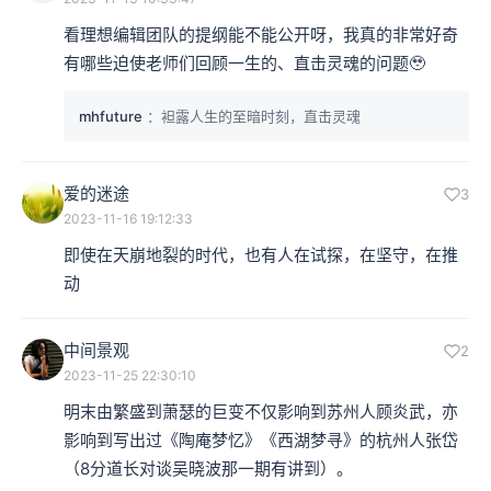
看理想编辑团队的提纲能不能公开呀，我真的非常好奇
有哪些迫使老师们回顾一生的、直击灵魂的问题🥹
mhfuture
：袒露人生的至暗时刻，直击灵魂
爱的迷途
3
2023-11-16 19:12:33
即使在天崩地裂的时代，也有人在试探，在坚守，在推
动
中间景观
2
2023-11-25 22:30:10
明末由繁盛到萧瑟的巨变不仅影响到苏州人顾炎武，亦
影响到写出过《陶庵梦忆》《西湖梦寻》的杭州人张岱
（8分道长对谈吴晓波那一期有讲到）。
