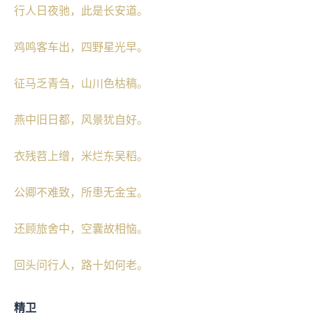
行人日夜驰，此是长安道。
鸡鸣客车出，四野星光早。
征马乏青刍，山川色枯稿。
燕中旧日都，风景犹自好。
衣残苕上缯，米烂东吴稻。
公卿不难致，所患无金宝。
还顾旅舍中，空囊故相恼。
回头问行人，路十如何老。
精卫