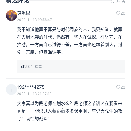
精选评论
共 39 条
锦毛鼠
26
2023-11-13 10:58:47
我不知道他算不算是与时代周旋的人，我只知道，就算
在天崩地裂的时代，仍然有一些人在试探、在坚守、在
推动，一方面自己过得不差，一方面也还想着别人。封
侯非吾愿，但愿海波平。
chaz
：👏👏
192****4275
23
1
2023-11-13 21:37:13
大家真以为段老师在划水么？段老师这节讲述在我看来
真是——胆识过人👍👍👍多多保重啊，牢记大先生的教
导：韧性的战斗！