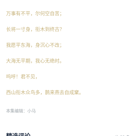
万事有不平，尔何空自苦；
长将一寸身，衔木到终古？
我愿平东海，身沉心不改；
大海无平期，我心无绝时。
呜呼！君不见，
西山衔木众鸟多，鹊来燕去自成窠。
本集编辑：小马