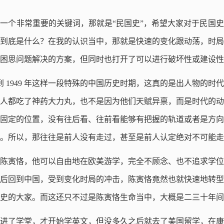
一个非常重要的关键词，那就是“民国史”，希望大家对于民国
到底是什么？在我的认识当中，那就是快速的变化跟动荡，时局
困思问题解决的方案，但同时也打开了可以进行破坏性或建设性
 年到 1949 年这样一段特殊的中国历史时期，这真的是出人物的
人都吃了神药大力丸，也不是因为他们天赋异禀，而是时代的动
固定的位置，没有往后看、往前看能够有把握的轨道或者是方向
。所以，那往往是前人没有走过，甚至是前人认定绝对不可能走
陈寅恪，他可以自由地在欧美游学，完全不顾念、也不追求学位
后回到中国，受到变化时局的冲击，陈寅恪竟然也就快速地转型
史的大家。而这还只不过是陈寅恪生命当中，大概是二三十年间
进了学堂，才开始学英文，但没多久之后就去了美国留学，在康