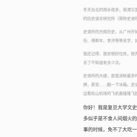
冬天台北的雨水很多，南港又
的历史语言研究所（简称史语
史语所的光辉历史，从广州开
任、傅斯年、李济等等名字，
我还记得，我安顿好住处，就
去了不知道有多少次。
史语所的大楼，是我消耗最多
牌，甚至……翻一下冰箱。史
边看松山机场的飞机轰隆隆飞
你好！我是复旦大学文史
多似乎是不食人间烟火的
事的时候，免不了大吃一