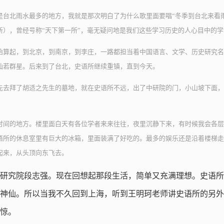
是台北雨水最多的地方，我就是那次明白了为什么歌里面要唱“冬季到台北来看
所），曾经号称“天下第一所”，毫无疑问地是我们这些学习历史的人心目中的
始算起，到北京，到南京，到李庄，一路都担当着中国语言、文学、历史研究名
灿若群星。后来到了台北，史语所继续重镇，直到今天。
先去拜了胡适之先生的墓地，就在史语所不远，出了中研院的门，小山坡下面，
时间的地方。楼里面白天有各位学者来来往往，夜里沉静下来，有时候我会各层
语所的休息室里有巨大的冰箱，里面装满了好吃的。最多的娱乐还是沿着楼梯走
起来，从头顶向东飞去。
研究院段志强。现在回想起那段生活，简单又充满理想。史语所
神仙。所以当我不久回到上海，听到王明珂老师讲史语所的另外
惊。