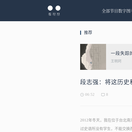
全部节目
数字图
推荐
一段失踪
王明珂
段志强：将这历史
06:52
8
2012年冬天，我在位于台
过史语所没有学生，不能交换