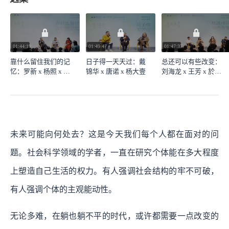
01:44:19
01:49:47
01:47:37
靠什么留住我们的记
日子得一天天过：戴
总还可以有些改变：
忆：罗新 x 杨照 x 张
锦华 x 唐诺 x 杨大壹
刘海龙 x 王芳 x 於嘉
悦然
x 翟志勇
未来可能向何处去？这是今天我们每个人都在面对的问
题。社会科学领域的学者，一直在研究个体能在多大程度
上塑造自己生活的权力。有人强调社会结构的牢不可破，
有人强调个体的主观能动性。
无论多难，在躺也躺不平的时代，或许都需要一点改变的