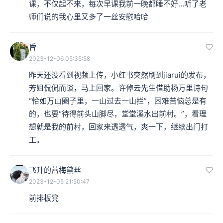
课，不仅起不来，每次早课我前一晚都睡不好…听了老
师们说的我心里又多了一丝安慰哈哈
昏
2023-12-06 05:35:58
昨天还没看到视频上传，小红书突然刷到jiarui的发布，
芳姐侃侃而谈，马上回家。许倬云先生借助杨万里诗句
“恰如万山圈子里，一山过去一山拦”，困难苦恼总是有
的，也要“待得前头山脚尽，堂堂溪水出前村。”，看理
想就是我的前村，回家来透透气，爽一下，继续出门打
工。
飞升的蕾梅黛丝
2023-12-05 21:50:47
前排板凳