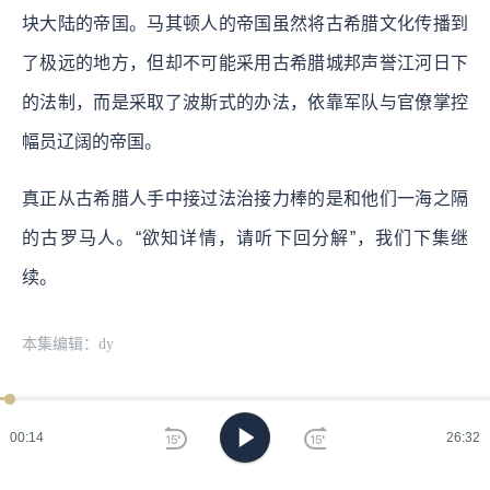
块大陆的帝国。马其顿人的帝国虽然将古希腊文化传播到
了极远的地方，但却不可能采用古希腊城邦声誉江河日下
的法制，而是采取了波斯式的办法，依靠军队与官僚掌控
幅员辽阔的帝国。
真正从古希腊人手中接过法治接力棒的是和他们一海之隔
的古罗马人。“欲知详情，请听下回分解”，我们下集继
续。
本集编辑：dy
精选评论
共 6 条
00:15
26:32
bug