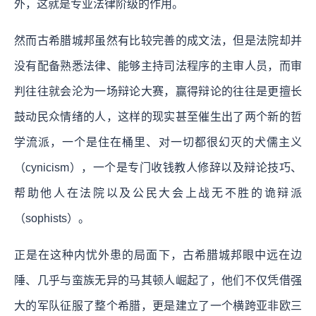
外，这就是专业法律阶级的作用。
然而古希腊城邦虽然有比较完善的成文法，但是法院却并
没有配备熟悉法律、能够主持司法程序的主审人员，而审
判往往就会沦为一场辩论大赛，赢得辩论的往往是更擅长
鼓动民众情绪的人，这样的现实甚至催生出了两个新的哲
学流派，一个是住在桶里、对一切都很幻灭的犬儒主义
（cynicism），一个是专门收钱教人修辞以及辩论技巧、
帮助他人在法院以及公民大会上战无不胜的诡辩派
（sophists）。
正是在这种内忧外患的局面下，古希腊城邦眼中远在边
陲、几乎与蛮族无异的马其顿人崛起了，他们不仅凭借强
大的军队征服了整个希腊，更是建立了一个横跨亚非欧三