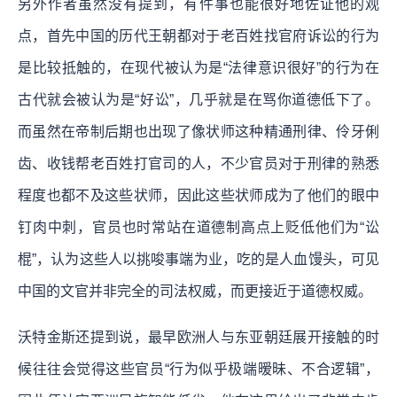
另外作者虽然没有提到，有件事也能很好地佐证他的观
点，首先中国的历代王朝都对于老百姓找官府诉讼的行为
是比较抵触的，在现代被认为是“法律意识很好”的行为在
古代就会被认为是“好讼”，几乎就是在骂你道德低下了。
而虽然在帝制后期也出现了像状师这种精通刑律、伶牙俐
齿、收钱帮老百姓打官司的人，不少官员对于刑律的熟悉
程度也都不及这些状师，因此这些状师成为了他们的眼中
钉肉中刺，官员也时常站在道德制高点上贬低他们为“讼
棍”，认为这些人以挑唆事端为业，吃的是人血馒头，可见
中国的文官并非完全的司法权威，而更接近于道德权威。
沃特金斯还提到说，最早欧洲人与东亚朝廷展开接触的时
候往往会觉得这些官员“行为似乎极端暧昧、不合逻辑”，