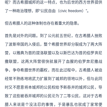
呢？而古希腊城邦的这一特点，也为后世的西方世界提供
了一种政治理想，即“公民自由（civic freedom）”。
但古希腊人的这种体制也存在着重大的隐患。
首先是对外的问题。到了公元前五世纪，在古希腊人挫败
了波斯帝国的入侵后，整个希腊世界却分裂成为了两大阵
营，以雅典为首的提洛联盟以及以斯巴达为首的伯罗奔尼
撒联盟，这两大阵营很快就展开了血腥的伯罗奔尼撒战
争，争夺希腊世界的霸权，而在此过程中，古希腊人被迫
经常不熟练地将武力扩展到了城邦的领地以外，但与此同
时又不愿意将本城邦的公民权给予新吞并的城邦公民，导
致了这些被吞并城邦的公民沦为了二等公民，这对于古希
腊人来说是个没法忍的事情，于是暴乱也就成了家常便