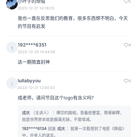
小叶子的烦恼
5
2023-12-21 14:18:33
我也一直在反思我们的教育，很多东西想不明白，今天
的节目有启发
192****6351
4
1
2023-12-25 14:44:56
这一期简直封神
lullabyyou
4
l
2023-12-21 12:00:03
成老师，请问节目这个logo有含义吗?
成庆
（主讲人）
：禪宗的圓相，意義很豐富，簡單解釋，
就是世界原本就是圓滿无缺，不需增减。
192****6134
回复
成庆
：我第一次看想到了电影《降临》
中，外星人的语言。