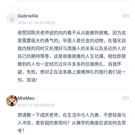
Gabriellle
1
G
2024-01-06 03:36:23
很赞同陈庆老师说的向内看不从众能做到很难。因为这
是需要极大的勇气的。毕竟人是社会的动物，在强化自
我内核的同时又处理好与周围人的关系以及亲近的人对
自己的期待等等，这是很难很难的人生功课。相信即使
做到的人也一定经历过许许多多的彷徨挣扎、自我怀
疑，失败。想对正在这条路上艰难挣扎的独行者们说一
句，加油！
MiaMao
1
2023-12-26 08:59:39
想请教一下成庆老师，在生活中与人为善，不愿轻易与
人冲突，是软弱的表现吗？从佛学的角度应该如何去思
考？