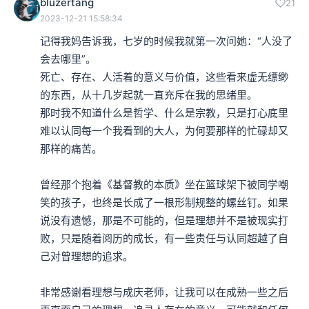
bluzertang
21
2023-12-21 15:58:34
记得我妈告诉我，七岁的时候我就第一次问她：“人没了
会去哪里”。

死亡、存在、人活着的意义与价值，这些看来虚无缥缈
的东西，从十几岁起就一直充斥在我的思绪里。

那时我不知道什么是哲学、什么是宗教，只是打心底里
难以认同每一个我看到的大人，为何要那样的忙碌却又
那样的痛苦。

曾经那个抱着《基督教的本质》坐在篮球架下被同学嘲
笑的孩子，也终是长成了一根形制规整的螺丝钉。如果
说没有遗憾，那是不可能的，但是理想并不是被现实打
败，只是随着阅历的成长，有一些责任与认同超越了自
己对曾理想的追求。

非常感谢看理想与成庆老师，让我可以在成熟一些之后