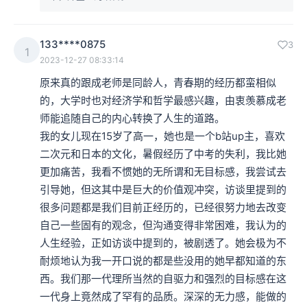
133****0875
3
1
2023-12-27 08:33:14
原来真的跟成老师是同龄人，青春期的经历都蛮相似
的，大学时也对经济学和哲学最感兴趣，由衷羡慕成老
师能追随自己的内心转换了人生的道路。

我的女儿现在15岁了高一，她也是一个b站up主，喜欢
二次元和日本的文化，暑假经历了中考的失利，我比她
更加痛苦，我看不惯她的无所谓和无目标感，我尝试去
引导她，但这其中是巨大的价值观冲突，访谈里提到的
很多问题都是我们目前正经历的，已经很努力地去改变
自己一些固有的观念，但沟通变得非常困难，我认为的
人生经验，正如访谈中提到的，被剧透了。她会极为不
耐烦地认为我一开口说的都是些没用的她早都知道的东
西。我们那一代理所当然的自驱力和强烈的目标感在这
一代身上竟然成了罕有的品质。深深的无力感，能做的