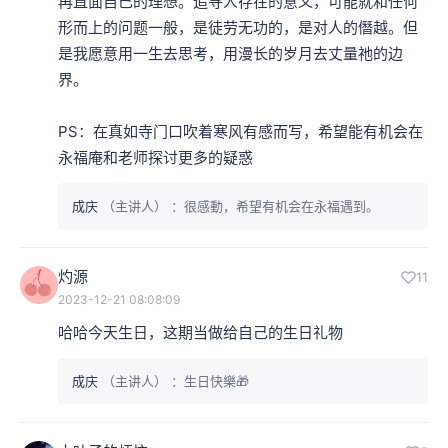
再直面自己的理想。追寻人存在的意义，可能就和任何
形而上的问题一般，是徒劳无功的，是对人的僭越。但
是我愿意用一生去思考，用漫长的岁月去丈量祂的边
界。

PS：在真如寺门口吹着寒风有感而写，希望能有机会在
永福庵和老师探讨更多的疑惑
成庆
（主讲人）
：很感動，希望有机会在永福遇到。
灼源
11
2023-12-21 08:08:09
哈哈今天生日，这期当做给自己的生日礼物
成庆
（主讲人）
：生日快樂🎁