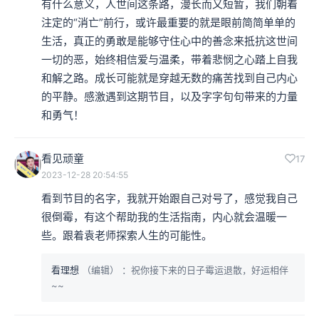
有什么意义，人世间这条路，漫长而又短暂，我们朝着
注定的“消亡”前行，或许最重要的就是眼前简简单单的
生活，真正的勇敢是能够守住心中的善念来抵抗这世间
一切的恶，始终相信爱与温柔，带着悲悯之心踏上自我
和解之路。成长可能就是穿越无数的痛苦找到自己内心
的平静。感激遇到这期节目，以及字字句句带来的力量
和勇气！
看见顽童
17
2023-12-28 20:54:55
看到节目的名字，我就开始跟自己对号了，感觉我自己
很倒霉，有这个帮助我的生活指南，内心就会温暖一
些。跟着袁老师探索人生的可能性。
看理想
（编辑）
：祝你接下来的日子霉运退散，好运相伴
~~