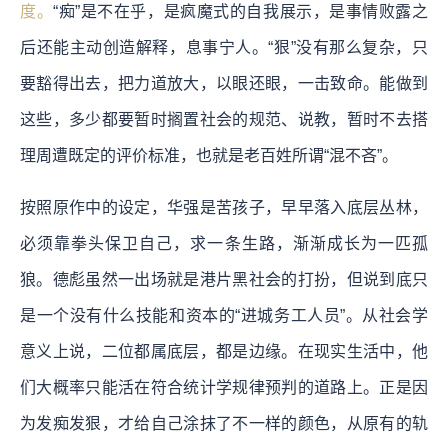
度。
“痴”是不在乎，是疯魔式的自我展示，是事情败露之
后还能主动创造解释，息事宁人。“狠”没有那么复杂，只
要豁得出去，把力道放大，以眼还眼，一击致命。能做到
这些，多少都要暂时搁置社会的规范、说教，暂时不去搭
理周遭既定的评价标准，也就是老百姓所谓“混不吝”。
按照原作中的设定，华强是苦孩子，早早落入底层丛林，
必须靠拳头保卫自己，求一条生路，渐渐成长为一匹孤
狼。德彪虽然一出场就是港片黑社会的打扮，但说到底只
是一个没有什么技能和资本的“进城务工人员”。从社会学
意义上说，二位都属底层，都是边缘。在现实生活中，他
们大概率只能活在符合统计学规律预判的道路上。正是因
为发痴发狠，才给自己涂抹了不一样的颜色，从原有的轨