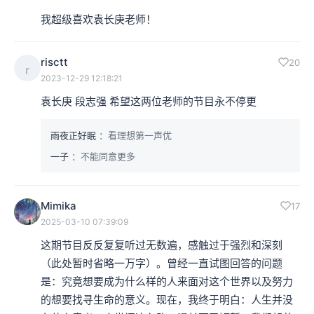
我超级喜欢袁长庚老师！
risctt
20
r
2023-12-29 12:18:21
袁长庚 段志强 希望这两位老师的节目永不停更
雨夜正好眠
：看理想第一声优
一子
：不能同意更多
Mimika
17
2025-03-10 07:39:09
这期节目反反复复听过无数遍，感触过于强烈和深刻
（此处暂时省略一万字）。曾经一直试图回答的问题
是：究竟想要成为什么样的人来面对这个世界以及努力
的想要找寻生命的意义。现在，我终于明白：人生并没