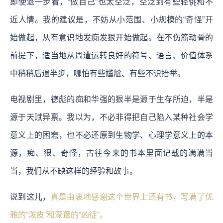
即使退一步看，“做自己”也太空泛，空泛到有些轻佻和不
近人情。我的建议是，不妨从小范围、小规模的“奇怪”开
始做起，从有意识地发痴发狠开始做起。在不伤筋动骨的
前提下，适当地从周遭运转良好的符号、语言、价值体系
中稍稍后退半步，哪怕有些尴尬、有些不识抬举。
电视剧里，德彪的痴和华强的狠半是源于生存所迫，半是
源于天赋异禀。我以为，不必非得把自己陷入某种社会学
意义上的困窘，也不必还原到生物学、心理学意义上的本
源，痴、狠、奇怪，古往今来的书本里面记载的满满当
当，我们从不缺这样的经验和故事。
说到这儿，
真是由衷地感谢这个世界上还有书，写满了优
雅的“泼皮”和深邃的“凶徒”。