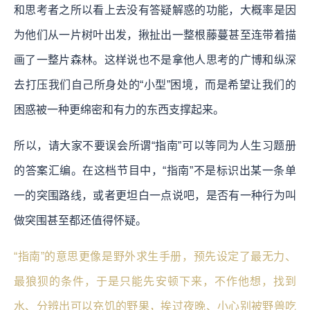
和思考者之所以看上去没有答疑解惑的功能，大概率是因
为他们从一片树叶出发，揪扯出一整根藤蔓甚至连带着描
画了一整片森林。这样说也不是拿他人思考的广博和纵深
去打压我们自己所身处的“小型”困境，而是希望让我们的
困惑被一种更绵密和有力的东西支撑起来。
所以，请大家不要误会所谓“指南”可以等同为人生习题册
的答案汇编。在这档节目中，“指南”不是标识出某一条单
一的突围路线，或者更坦白一点说吧，是否有一种行为叫
做突围甚至都还值得怀疑。
“指南”的意思更像是野外求生手册，预先设定了最无力、
最狼狈的条件，于是只能先安顿下来，不作他想，找到
水、分辨出可以充饥的野果，挨过夜晚、小心别被野兽吃