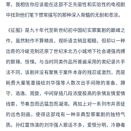
寒，我相信你应该能在这部不乏先驱性和实验性的电视剧
中找到他们笔下惯常描写的那种深入骨髓的无耐和苍凉。
《征服》是九十年代至新世纪初中国纪实罪案剧的巅峰之
作，虽然制作不算精良，视听语言稍显粗糙，但却以一种
出奇的冷峻克制还原了世纪末北方小城地下社会诸强肉搏
的狠辣、惊悚。与当时同类作品所普遍采用的类纪录片手
法不同，该剧并没有聚焦于案件本身的残忍或激烈，而是
耗费大量笔墨描绘刘华强等人数次出手间隙的准备、蹲
守、逃逸、周旋，中间穿插几段浓度极高的亲情友情爱情
线索，节奏忽而迅猛忽而凝滞。再加上对一系列市井恶徒
的出色刻画，使得这部戏有一种非典型罪案剧的独特气
质。孙红雷饰演的刘华强人狠话不多，爱恨分明，冷静毒