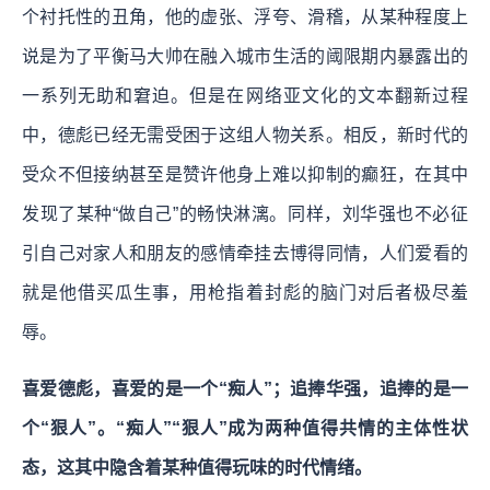
个衬托性的丑角，他的虚张、浮夸、滑稽，从某种程度上
说是为了平衡马大帅在融入城市生活的阈限期内暴露出的
一系列无助和窘迫。但是在网络亚文化的文本翻新过程
中，德彪已经无需受困于这组人物关系。相反，新时代的
受众不但接纳甚至是赞许他身上难以抑制的癫狂，在其中
发现了某种“做自己”的畅快淋漓。同样，刘华强也不必征
引自己对家人和朋友的感情牵挂去博得同情，人们爱看的
就是他借买瓜生事，用枪指着封彪的脑门对后者极尽羞
辱。
喜爱德彪，喜爱的是一个“痴人”；追捧华强，追捧的是一
个“狠人”。“痴人”“狠人”成为两种值得共情的主体性状
态，这其中隐含着某种值得玩味的时代情绪。