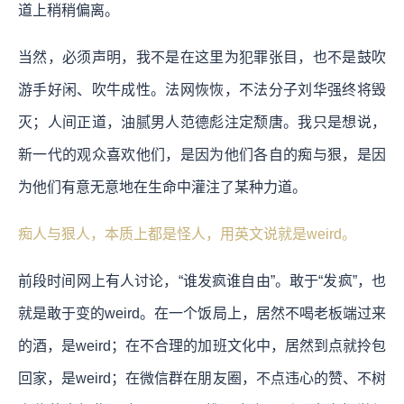
道上稍稍偏离。
当然，必须声明，我不是在这里为犯罪张目，也不是鼓吹
游手好闲、吹牛成性。法网恢恢，不法分子刘华强终将毁
灭；人间正道，油腻男人范德彪注定颓唐。我只是想说，
新一代的观众喜欢他们，是因为他们各自的痴与狠，是因
为他们有意无意地在生命中灌注了某种力道。
痴人与狠人，本质上都是怪人，用英文说就是weird。
前段时间网上有人讨论，“谁发疯谁自由”。敢于“发疯”，也
就是敢于变的weird。在一个饭局上，居然不喝老板端过来
的酒，是weird；在不合理的加班文化中，居然到点就拎包
回家，是weird；在微信群在朋友圈，不点违心的赞、不树