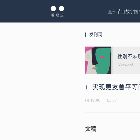
全部节目
数字图
发刊词
性别不麻
Alexwood
1. 实现更友善平
19:06
67
文稿