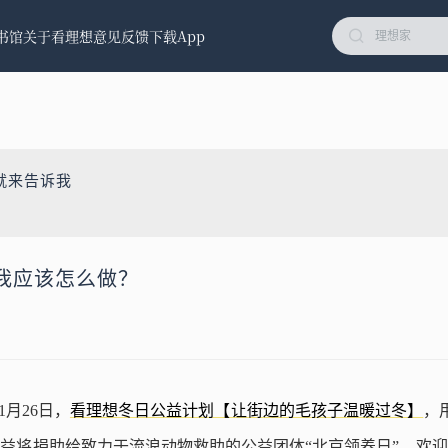
书馆
关于看理想
意见反馈
下载App
就来告诉我
我应该怎么做？
1月26日，
看理想冬日公益计划【让街边的毛孩子温暖过冬】
，
益将捐助给致力于流浪动物救助的公益团体“北京领养日”，欢