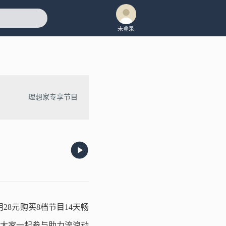
未登录
理想家专享节目
用28元购买8档节目14天畅
迎大家一起参与助力流浪动